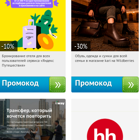
-10
%
-30
%
Бронирование отеля для всех
Обувь, одежда и сумки для всей
12:58:26
Получи первым!
12:58:26
Получили:
32
пользователей сервиса «Яндекс
семьи в магазине kari на Wildberries
Россия
Россия
Путешествия»
Промокод
Промокод