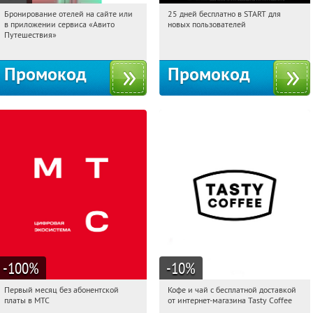
Бронирование отелей на сайте или
25 дней бесплатно в START для
12:58:26
Получи первым!
12:58:26
Получи первым!
в приложении сервиса «Авито
новых пользователей
Россия
Россия
Путешествия»
Промокод
Промокод
-100
%
-10
%
Первый месяц без абонентской
Кофе и чай с бесплатной доставкой
12:58:26
Получи первым!
12:58:26
Получи первым!
платы в МТС
от интернет-магазина Tasty Coffee
Россия
Россия