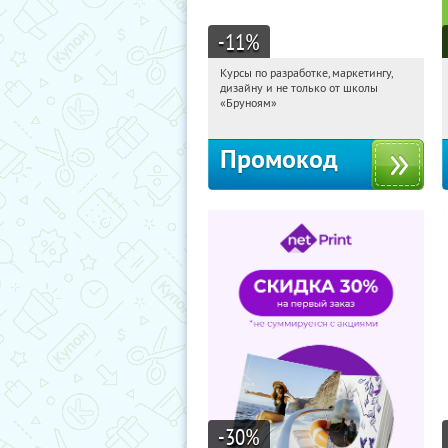
-11
%
Курсы по разработке, маркетингу,
12:58:26
Получи первым!
дизайну и не только от школы
Россия
«Бруноям»
Промокод
-30
%