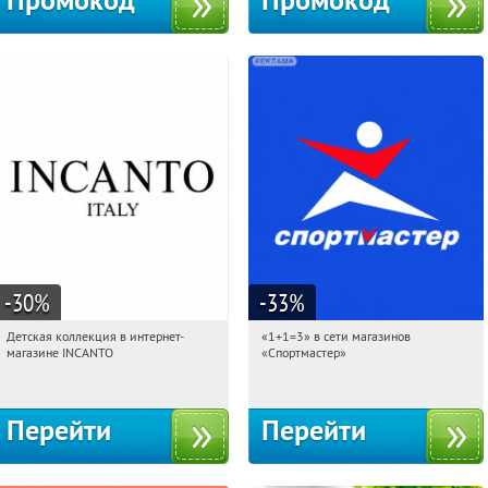
Промокод
Промокод
-30
%
-33
%
Детская коллекция в интернет-
«1+1=3» в сети магазинов
12:58:26
Получи первым!
12:58:26
Получили:
8
магазине INCANTO
«Спортмастер»
Россия
Россия
Перейти
Перейти