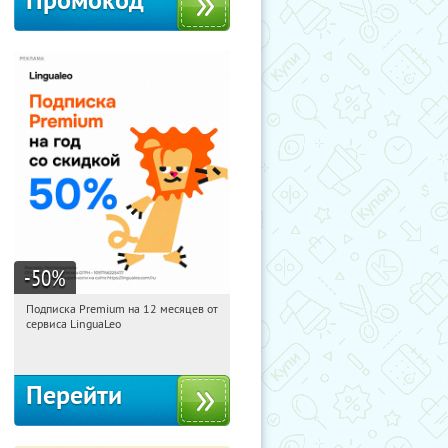
Промокод
-50
%
Подписка Premium на 12 месяцев от
12:58:26
Получи первым!
сервиса LinguaLeo
Россия
Перейти