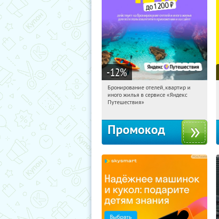
-12
%
Бронирование отелей, квартир и
12:58:26
Получи первым!
иного жилья в сервисе «Яндекс
Россия
Путешествия»
Промокод