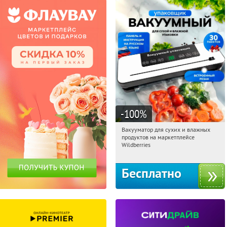
-100
%
Вакууматор для сухих и влажных
12:58:26
Получили:
195
продуктов на маркетплейсе
Россия
Wildberries
Бесплатно