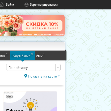
Войти
Зарегистрироваться
31
88
1
ение
ПолучиКупон
Авто
По рейтингу
Показать на карте