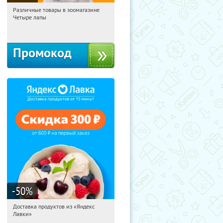
Различные товары в зоомагазине
12:58:26
Получи первым!
Четыре лапы
Россия
Промокод
-50
%
Доставка продуктов из «Яндекс
12:58:26
Получили:
6
Лавки»
Россия