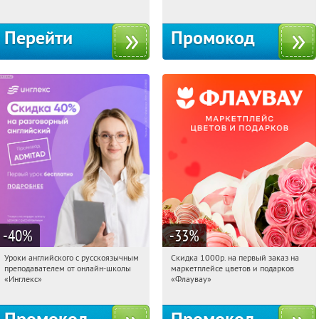
Перейти
Промокод
-40
%
-33
%
Уроки английского с русскоязычным
Скидка 1000р. на первый заказ на
12:58:26
Получи первым!
12:58:26
Получили:
18
преподавателем от онлайн-школы
маркетплейсе цветов и подарков
Россия
Россия
«Инглекс»
«Флаувау»