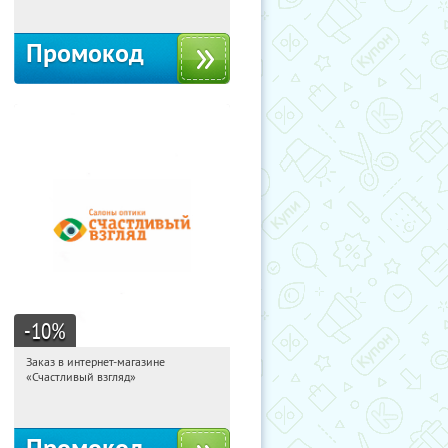
Промокод
-10
%
Заказ в интернет-магазине
12:58:26
Получи первым!
«Счастливый взгляд»
Россия