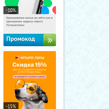
-10
%
Бронирование жилья на сайте или в
12:58:26
Получили:
11
приложении сервиса «Авито
Россия
Путешествия»
Промокод
-15
%