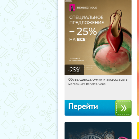
-25
%
Обувь, одежда, сумки и аксессуары в
12:58:26
Получили:
3
магазинах Rendez-Vous
Россия
Перейти