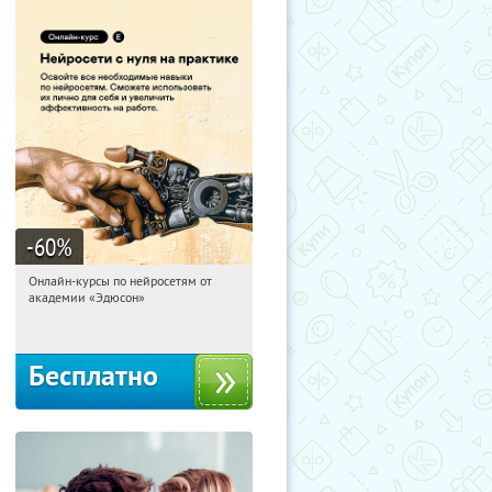
-60
%
Онлайн-курсы по нейросетям от
12:58:26
Получили:
7
академии «Эдюсон»
Москва
Бесплатно