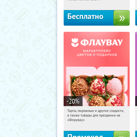
Бесплатно
-20
%
Торты, пирожные и другие сладости,
12:58:26
Получили:
6
а также товары для праздника на
Россия
«Флаувау»