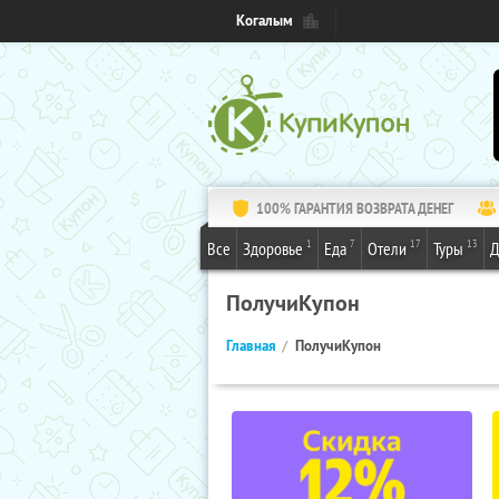
Когалым
100% ГАРАНТИЯ ВОЗВРАТА ДЕНЕГ
1
7
17
13
Все
Здоровье
Еда
Отели
Туры
Д
ПолучиКупон
Главная
ПолучиКупон