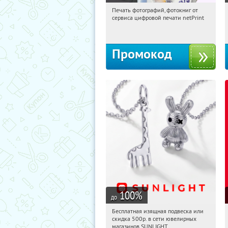
Печать фотографий, фотокниг от
12:58:26
Получили:
4
сервиса цифровой печати netPrint
Россия
Промокод
100
%
до
Бесплатная изящная подвеска или
12:58:26
Получили:
74
скидка 500р. в сети ювелирных
Россия
магазинов SUNLIGHT