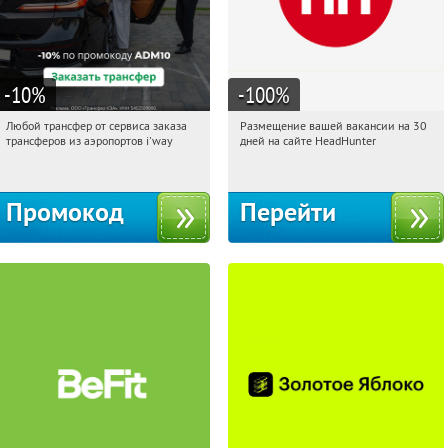
-10
%
-100
%
Любой трансфер от сервиса заказа
Размещение вашей вакансии на 30
12:58:26
Получи первым!
12:58:26
Получили:
3
трансферов из аэропортов i'way
дней на сайте HeadHunter
Россия
Россия
Промокод
Перейти