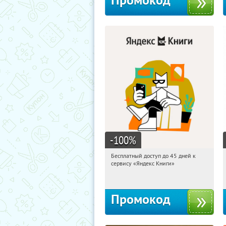
Промокод
-100
%
Бесплатный доступ до 45 дней к
12:58:26
Получи первым!
сервису «Яндекс Книги»
Россия
Промокод