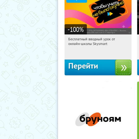
-100
%
Бесплатный вводный урок от
12:58:26
Получи первым!
онлайн-школы Skysmart
Россия
Перейти