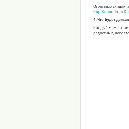
Огромные скидки по
KupiKupon
from
Ku
4. Что будет дальше
Каждый момент жиз
радостным, неповт