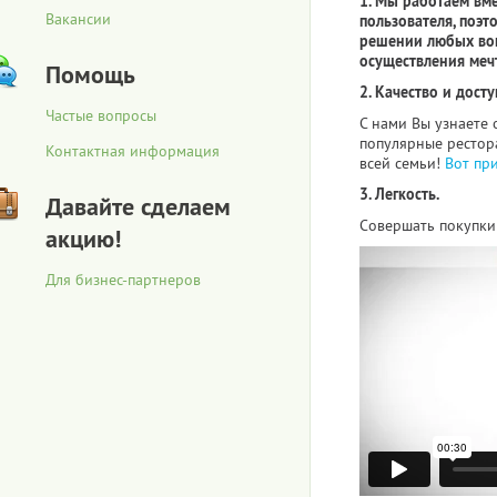
1. Мы работаем вм
Вакансии
пользователя, поэт
решении любых воп
осуществления меч
Помощь
2. Качество и досту
Частые вопросы
С нами Вы узнаете 
популярные рестора
Контактная информация
всей семьи!
Вот пр
3. Легкость.
Давайте сделаем
Совершать покупки 
акцию!
Для бизнес-партнеров