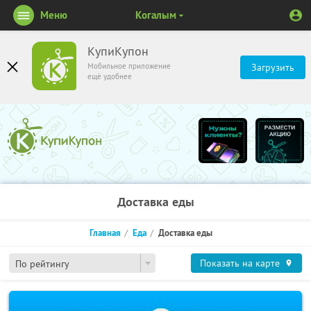
Меню
Когалым
КупиКупон
Мобильное приложение
Загрузить
ещё удобнее
Доставка еды
Главная
Еда
Доставка еды
Показать на карте
По рейтингу