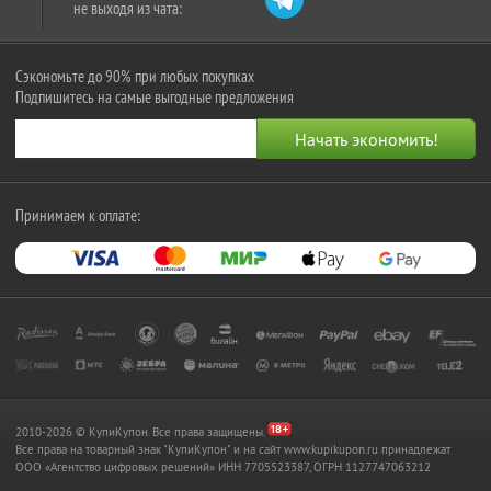
не выходя из чата:
Сэкономьте до 90% при любых покупках
Подпишитесь на самые выгодные предложения
Принимаем к оплате:
2010-2026 © КупиКупон. Все права защищены.
Все права на товарный знак "КупиКупон" и на сайт www.kupikupon.ru принадлежат
OOO «Агентство цифровых решений» ИНН 7705523387, ОГРН 1127747063212