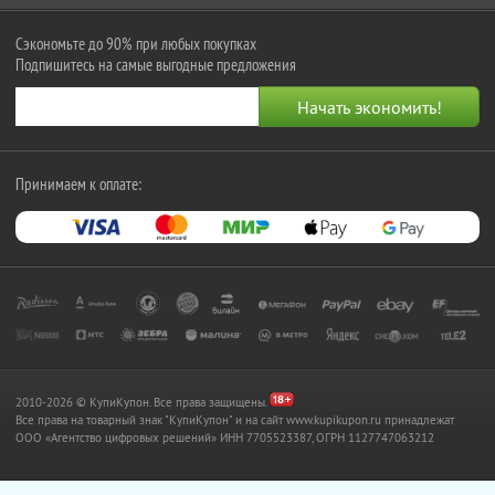
Сэкономьте до 90% при любых покупках
Подпишитесь на самые выгодные предложения
Принимаем к оплате:
2010-2026 © КупиКупон. Все права защищены.
Все права на товарный знак "КупиКупон" и на сайт www.kupikupon.ru принадлежат
OOO «Агентство цифровых решений» ИНН 7705523387, ОГРН 1127747063212