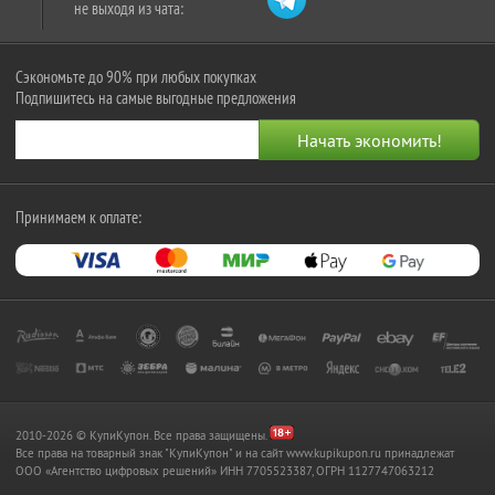
не выходя из чата:
Сэкономьте до 90% при любых покупках
Подпишитесь на самые выгодные предложения
Принимаем к оплате:
2010-2026 © КупиКупон. Все права защищены.
Все права на товарный знак "КупиКупон" и на сайт www.kupikupon.ru принадлежат
OOO «Агентство цифровых решений» ИНН 7705523387, ОГРН 1127747063212