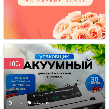
-100
%
20:32:37
Получили:
199