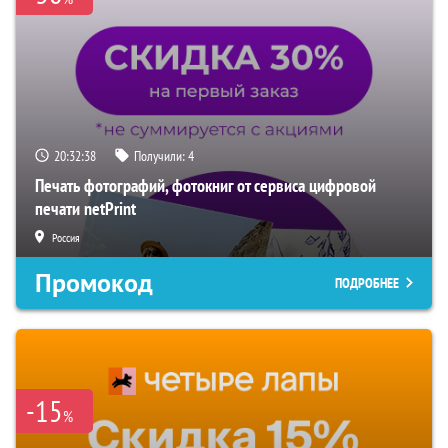
20:32:37
Получили:
4
Печать фотографий, фотокниг от сервиса цифровой
печати netPrint
Россия
Промокод
ПОДРОБНЕЕ
-15
%