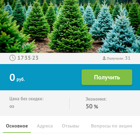
31
:
:
Получили:
0
руб.
Цена без скидки:
Экономия:
∞
50
%
Основное
Адреса
Отзывы
Вопросы по акции