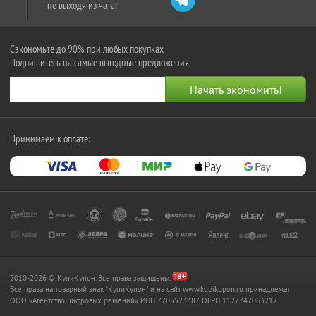
не выходя из чата:
Сэкономьте до 90% при любых покупках
Подпишитесь на самые выгодные предложения
Принимаем к оплате:
2010-2026 © КупиКупон. Все права защищены.
Все права на товарный знак "КупиКупон" и на сайт www.kupikupon.ru принадлежат
OOO «Агентство цифровых решений» ИНН 7705523387, ОГРН 1127747063212