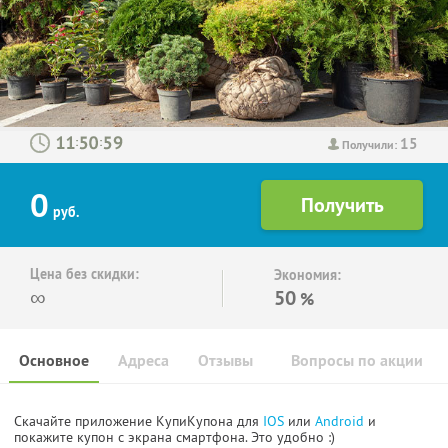
15
:
:
Получили:
0
руб.
Цена без скидки:
Экономия:
∞
50
%
Основное
Адреса
Отзывы
Вопросы по акции
Скачайте приложение КупиКупона для
IOS
или
Android
и
покажите купон с экрана смартфона. Это удобно :)