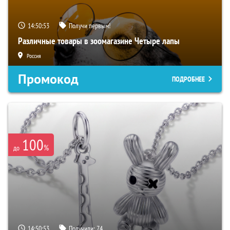
14:50:52
Получи первым!
Различные товары в зоомагазине Четыре лапы
Россия
Промокод
ПОДРОБНЕЕ
100
%
до
14:50:52
Получили:
74