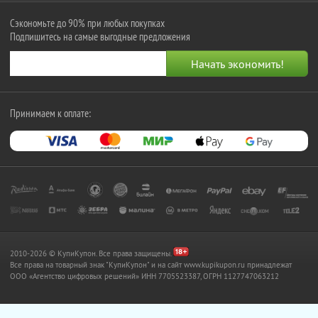
Сэкономьте до 90% при любых покупках
Подпишитесь на самые выгодные предложения
Принимаем к оплате:
2010-2026 © КупиКупон. Все права защищены.
Все права на товарный знак "КупиКупон" и на сайт www.kupikupon.ru принадлежат
OOO «Агентство цифровых решений» ИНН 7705523387, ОГРН 1127747063212