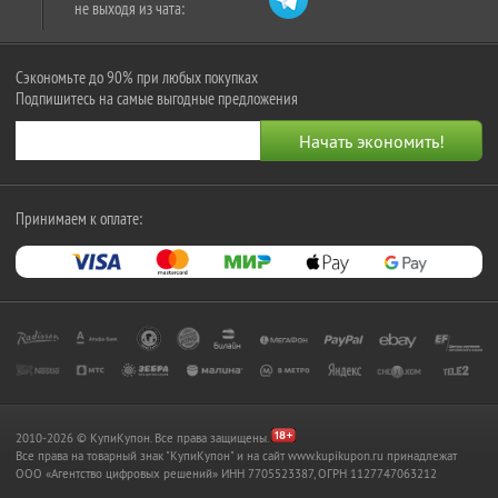
не выходя из чата:
Сэкономьте до 90% при любых покупках
Подпишитесь на самые выгодные предложения
Принимаем к оплате:
2010-2026 © КупиКупон. Все права защищены.
Все права на товарный знак "КупиКупон" и на сайт www.kupikupon.ru принадлежат
OOO «Агентство цифровых решений» ИНН 7705523387, ОГРН 1127747063212