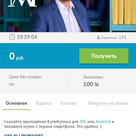
191
:
:
Получили:
0
руб.
Цена без скидки:
Экономия:
∞
100
%
Основное
Адреса
Отзывы
Вопросы по акции
Скачайте приложение КупиКупона для
IOS
или
Android
и
покажите купон с экрана смартфона. Это удобно :)