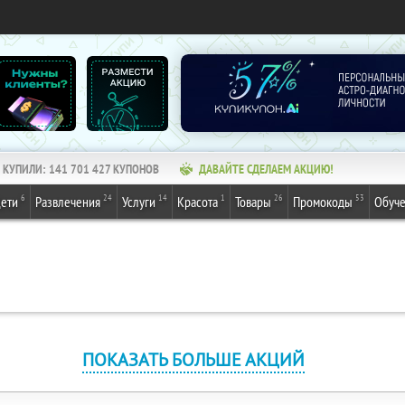
КУПИЛИ:
141 701 427
КУПОНОВ
ДАВАЙТЕ СДЕЛАЕМ АКЦИЮ!
6
24
14
1
26
53
ети
Развлечения
Услуги
Красота
Товары
Промокоды
Обуч
ПОКАЗАТЬ БОЛЬШЕ АКЦИЙ