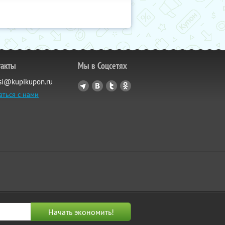
такты
Мы в Соцсетях
si@kupikupon.ru
аться с нами