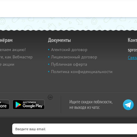
тнёрам
Документы
Кон
елаем акцию!
Агентский договор
spro
е, как Вебмастер
Лицензионный договор
Связ
е акции
Публичная оферта
Политика конфиденциальности
Ищите скидки поблизости,
не выходя из чата: