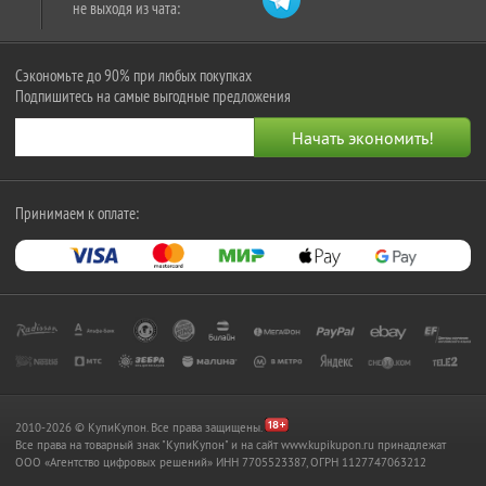
не выходя из чата:
Сэкономьте до 90% при любых покупках
Подпишитесь на самые выгодные предложения
Принимаем к оплате:
2010-2026 © КупиКупон. Все права защищены.
Все права на товарный знак "КупиКупон" и на сайт www.kupikupon.ru принадлежат
OOO «Агентство цифровых решений» ИНН 7705523387, ОГРН 1127747063212