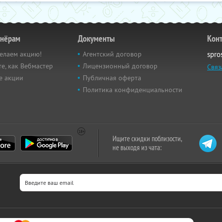
тнёрам
Документы
Кон
елаем акцию!
Агентский договор
spro
е, как Вебмастер
Лицензионный договор
Связ
е акции
Публичная оферта
Политика конфиденциальности
Ищите скидки поблизости,
не выходя из чата: