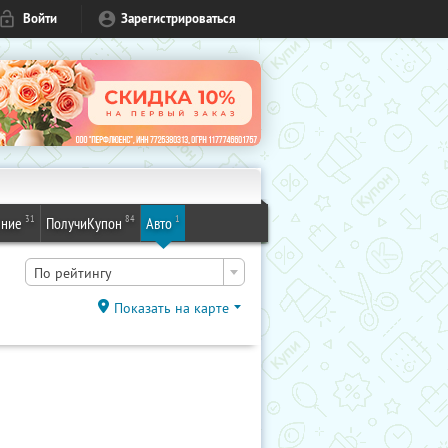
Войти
Зарегистрироваться
31
84
1
ение
ПолучиКупон
Авто
По рейтингу
Показать на карте