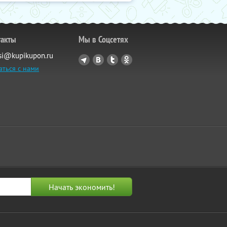
такты
Мы в Соцсетях
si@kupikupon.ru
аться с нами