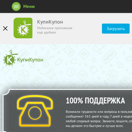
Меню
КупиКупон
Мобильное приложение
Загрузить
ещё удобнее
100% ПОДДЕРЖКА
Возникли трудности или вопросы в пользо
сообщения! 365 дней в году, 7 дней в нед
любой спорный вопрос. Звоните, пишите, с
мы делаем это быстрее и лучше всех.