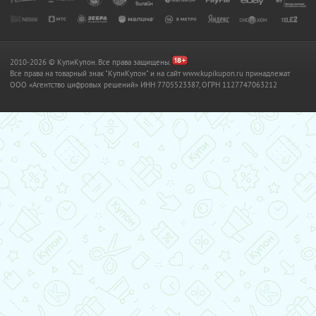
2010-2026 © КупиКупон. Все права защищены.
Все права на товарный знак "КупиКупон" и на сайт www.kupikupon.ru принадлежат
OOO «Агентство цифровых решений» ИНН 7705523387, ОГРН 1127747063212