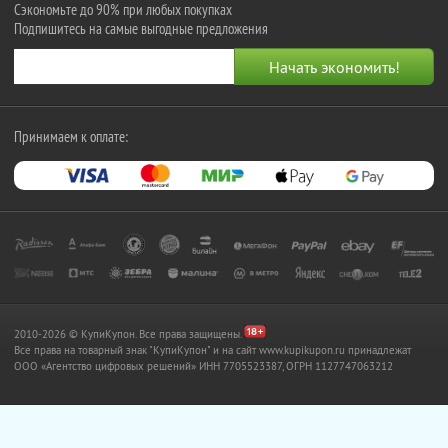
Сэкономьте до 90% при любых покупках
Подпишитесь на самые выгодные предложения
Принимаем к оплате:
2010-2026 © КупиКупон. Все права защищены.
Все права на товарный знак "КупиКупон" и на сайт www.kupikupon.ru принадлежат
OOO «Агентство цифровых решений» ИНН 7705523387, ОГРН 1127747063212