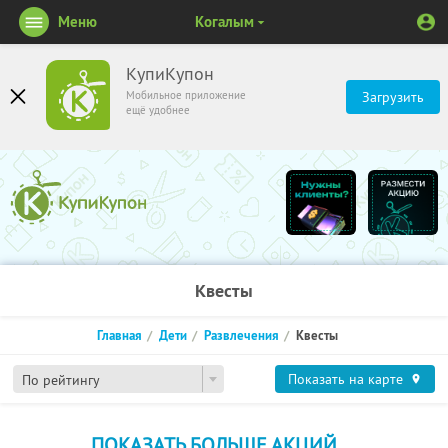
Меню
Когалым
КупиКупон
Мобильное приложение
Загрузить
ещё удобнее
Квесты
Главная
Дети
Развлечения
Квесты
Показать на карте
По рейтингу
ПОКАЗАТЬ БОЛЬШЕ АКЦИЙ