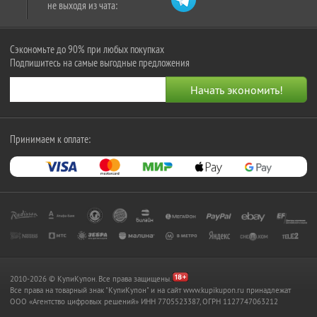
не выходя из чата:
Сэкономьте до 90% при любых покупках
Подпишитесь на самые выгодные предложения
Принимаем к оплате:
2010-2026 © КупиКупон. Все права защищены.
Все права на товарный знак "КупиКупон" и на сайт www.kupikupon.ru принадлежат
OOO «Агентство цифровых решений» ИНН 7705523387, ОГРН 1127747063212