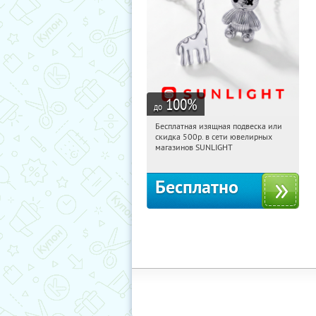
100
%
до
Бесплатная изящная подвеска или
18:29:04
Получили:
73
скидка 500р. в сети ювелирных
Россия
магазинов SUNLIGHT
Бесплатно