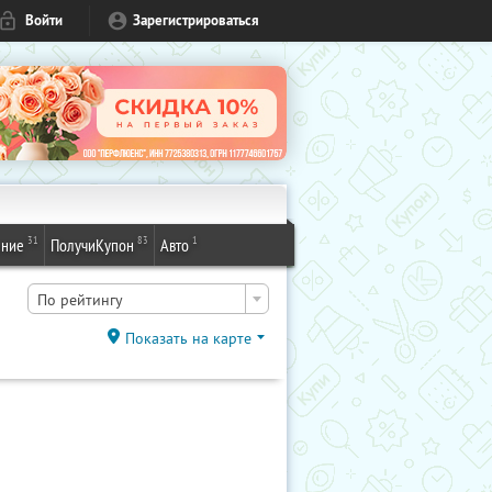
Войти
Зарегистрироваться
31
83
1
ение
ПолучиКупон
Авто
По рейтингу
Показать на карте