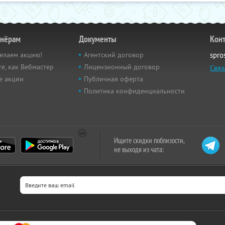
тнёрам
Документы
Кон
елаем акцию!
Агентский договор
spro
е, как Вебмастер
Лицензионный договор
Связ
е акции
Публичная оферта
Политика конфиденциальности
Ищите скидки поблизости,
не выходя из чата: