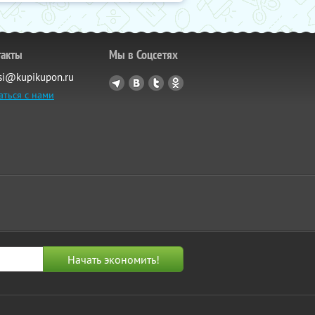
такты
Мы в Соцсетях
si@kupikupon.ru
аться с нами