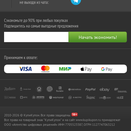
не выходя из чата:
Сэкономьте до 90% при любых покупках
Подпишитесь на самые выгодные предложения
Принимаем к оплате:
2010-2026 © КупиКупон. Все права защищены.
Все права на товарный знак "КупиКупон" и на сайт www.kupikupon.ru принадлежат
OOO «Агентство цифровых решений» ИНН 7705523387, ОГРН 1127747063212