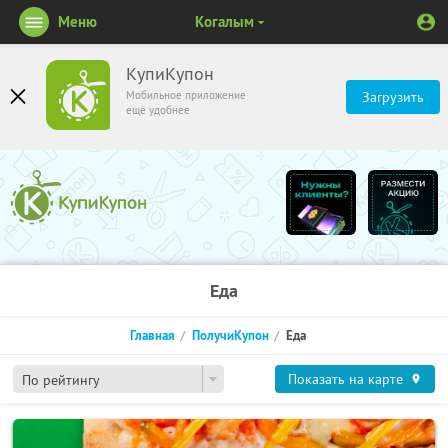
Меню
Когалым
КупиКупон
Мобильное приложение
Загрузить
ещё удобнее
Еда
Главная
ПолучиКупон
Еда
Показать на карте
По рейтингу