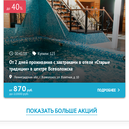
40
%
до
00:41:18
Купили:
123
От 2 дней проживания с завтраками в отеле «Старые
традиции» в центре Всеволожска
Ленинградская обл., г. Всеволожск, ул. Взлетная, д. 10
870
ПОДРОБНЕЕ
от
руб.
до
22800
руб.
ПОКАЗАТЬ БОЛЬШЕ АКЦИЙ