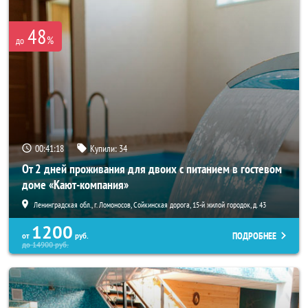
48
%
до
00:41:18
Купили:
34
От 2 дней проживания для двоих с питанием в гостевом
доме «Кают-компания»
Ленинградская обл., г. Ломоносов, Сойкинская дорога, 15-й жилой городок, д. 43
1200
ПОДРОБНЕЕ
от
руб.
до
14900
руб.