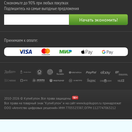
Сэкономьте до 90% при любых покупках
Подпишитесь на самые выгодные предложения
Принимаем к оплате:
2010-2026 © КупиКупон. Все права защищены.
Все права на товарный знак "КупиКупон" и на сайт www.kupikupon.ru принадлежат
OOO «Агентство цифровых решений» ИНН 7705523387, ОГРН 1127747063212