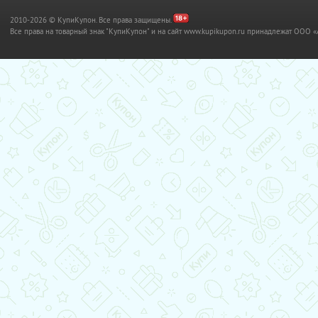
2010-2026 © КупиКупон. Все права защищены.
Все права на товарный знак "КупиКупон" и на сайт www.kupikupon.ru принадлежат OO