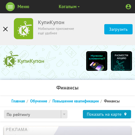
Меню
Когалым
КупиКупон
Мобильное приложение
Загрузить
ещё удобнее
Финансы
Главная
Обучение
Повышение квалификации
Финансы
Показать на карте
По рейтингу