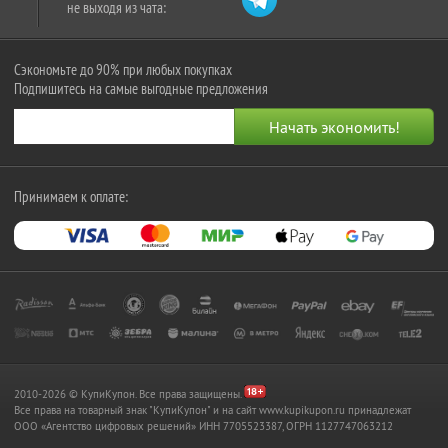
не выходя из чата:
Сэкономьте до 90% при любых покупках
Подпишитесь на самые выгодные предложения
Принимаем к оплате:
2010-2026 © КупиКупон. Все права защищены.
Все права на товарный знак "КупиКупон" и на сайт www.kupikupon.ru принадлежат
OOO «Агентство цифровых решений» ИНН 7705523387, ОГРН 1127747063212