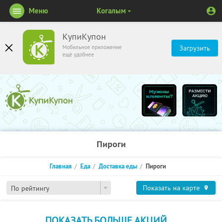
Меню
Когалым
КупиКупон
Мобильное приложение
Загрузить
ещё удобнее
Пироги
Главная
Еда
Доставка еды
Пироги
Показать на карте
По рейтингу
ПОКАЗАТЬ БОЛЬШЕ АКЦИЙ