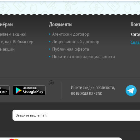
тнёрам
Документы
Кон
елаем акцию!
Агентский договор
spro
е, как Вебмастер
Лицензионный договор
Связ
е акции
Публичная оферта
Политика конфиденциальности
Ищите скидки поблизости,
не выходя из чата: