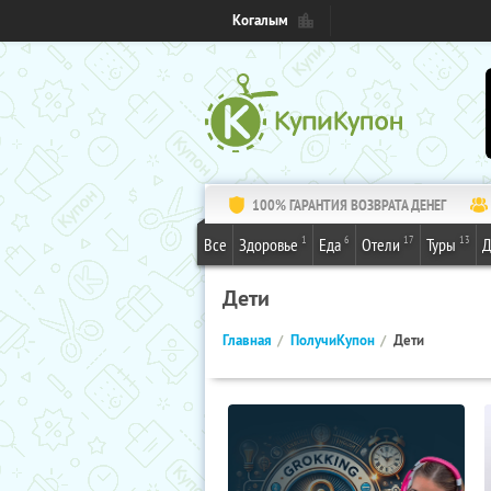
Когалым
100% ГАРАНТИЯ ВОЗВРАТА ДЕНЕГ
1
6
17
13
Все
Здоровье
Еда
Отели
Туры
Д
Дети
Главная
ПолучиКупон
Дети