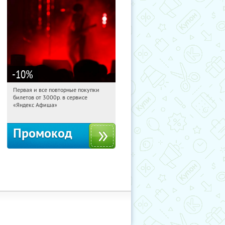
-10
%
Первая и все повторные покупки
01:57:50
Получили:
155
билетов от 3000р. в сервисе
Россия
«Яндекс Афиша»
Промокод