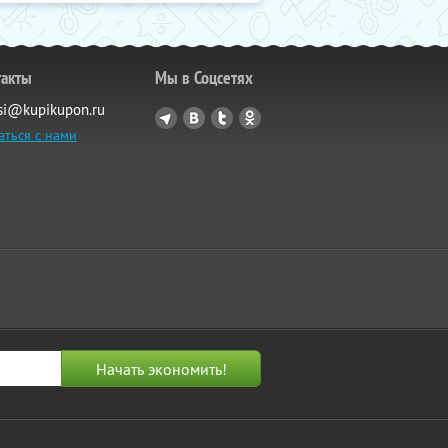
такты
Мы в Соцсетях
si@kupikupon.ru
аться с нами