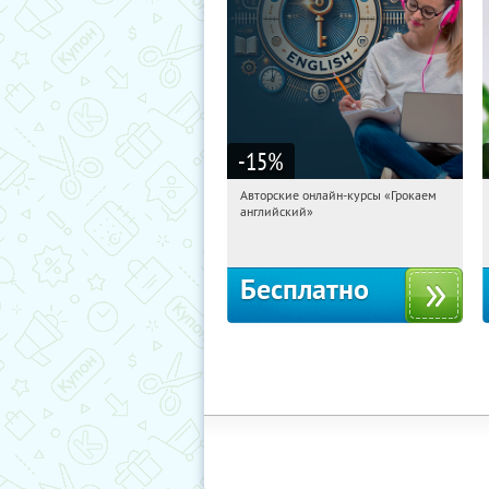
-15
%
Авторские онлайн-курсы «Грокаем
01:57:50
Получили:
4
английский»
Россия
Бесплатно