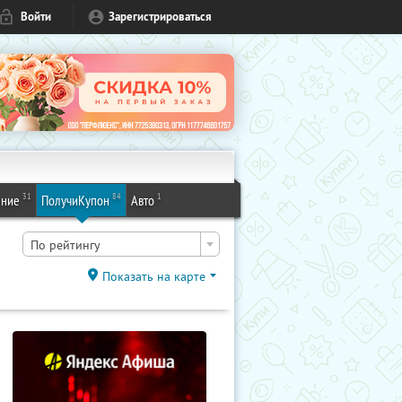
Войти
Зарегистрироваться
31
84
1
ение
ПолучиКупон
Авто
По рейтингу
Показать на карте