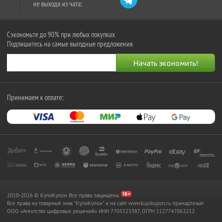
не выходя из чата:
Сэкономьте до 90% при любых покупках
Подпишитесь на самые выгодные предложения
Принимаем к оплате:
2010-2026 © КупиКупон. Все права защищены.
Все права на товарный знак "КупиКупон" и на сайт www.kupikupon.ru принадлежат
OOO «Агентство цифровых решений» ИНН 7705523387, ОГРН 1127747063212