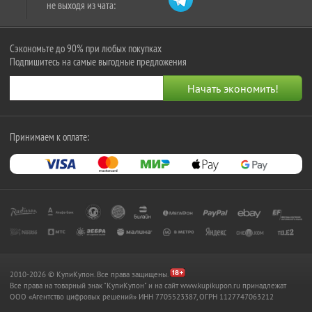
не выходя из чата:
Сэкономьте до 90% при любых покупках
Подпишитесь на самые выгодные предложения
Принимаем к оплате:
2010-2026 © КупиКупон. Все права защищены.
Все права на товарный знак "КупиКупон" и на сайт www.kupikupon.ru принадлежат
OOO «Агентство цифровых решений» ИНН 7705523387, ОГРН 1127747063212