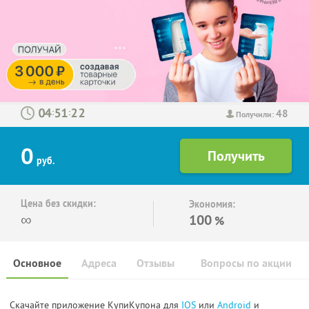
48
:
:
Получили:
0
руб.
Цена без скидки:
Экономия:
∞
100
%
Основное
Адреса
Отзывы
Вопросы по акции
Скачайте приложение КупиКупона для
IOS
или
Android
и