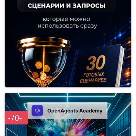
-70
%