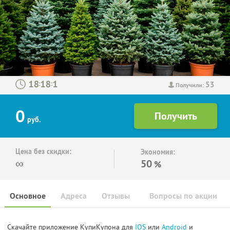
53
:
:
Получили:
0
руб.
Цена без скидки:
Экономия:
∞
50
%
Основное
Адреса
Отзывы
Вопросы по акции
Скачайте приложение КупиКупона для
IOS
или
Android
и