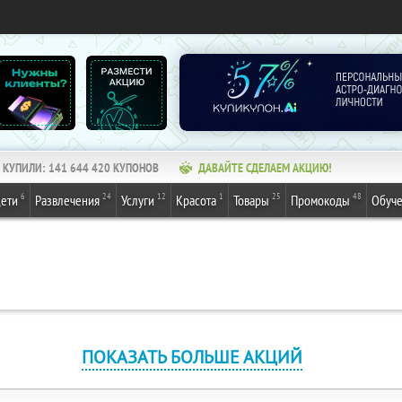
КУПИЛИ:
141 644 420
КУПОНОВ
ДАВАЙТЕ СДЕЛАЕМ АКЦИЮ!
6
24
12
1
25
48
ети
Развлечения
Услуги
Красота
Товары
Промокоды
Обуч
ПОКАЗАТЬ БОЛЬШЕ АКЦИЙ