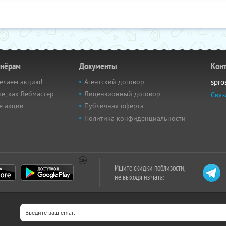
тнёрам
Документы
Кон
елаем акцию!
Агентский договор
spro
е, как Вебмастер
Лицензионный договор
Связ
е акции
Публичная оферта
Политика конфиденциальности
Ищите скидки поблизости,
не выходя из чата: