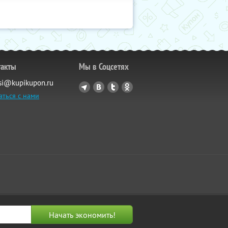
такты
Мы в Соцсетях
si@kupikupon.ru
аться с нами