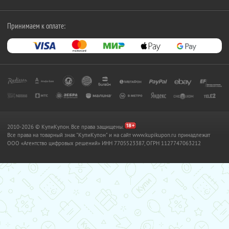
Принимаем к оплате:
2010-2026 © КупиКупон. Все права защищены.
Все права на товарный знак "КупиКупон" и на сайт www.kupikupon.ru принадлежат
OOO «Агентство цифровых решений» ИНН 7705523387, ОГРН 1127747063212