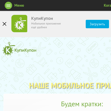
Меню
Ког
КупиКупон
Мобильное приложение
Загрузить
ещё удобнее
НАШЕ МОБИЛЬНОЕ ПР
Будем кратки: