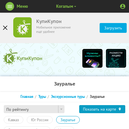
Меню
Когалым
КупиКупон
Мобильное приложение
Загрузить
ещё удобнее
Зауралье
Главная
Туры
Экскурсионные туры
Зауралье
Показать на карте
По рейтингу
Кавказ
Юг России
Зауралье