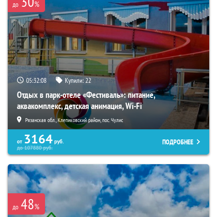
30
%
до
05:32:07
Купили:
22
Отдых в парк-отеле «Фестиваль»: питание,
аквакомплекс, детская анимация, Wi-Fi
Рязанская обл., Клепиковский район, пос. Чулис
3164
ПОДРОБНЕЕ
от
руб.
до
107880
руб.
48
%
до