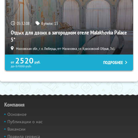
05:32:07
Купили:
13
Отдых для двоих в загородном отеле Malakhovka Palace
5*
Московская обл., г. о. Люберцы, пгт Малаховка, ул. Красковский Обрыв, 7к1
2520
ПОДРОБНЕЕ
от
руб.
до
57000
руб.
Компания
Основное
Публикации о нас
Вакансии
Правила сервиса