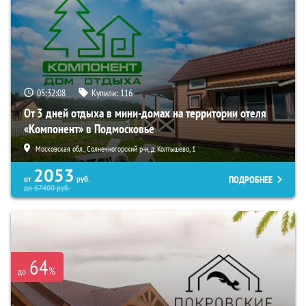
05:32:07
Купили:
116
От 3 дней отдыха в мини-домах на территории отеля
«Компонент» в Подмосковье
Московская обл., Солнечногорский р-н, д. Колтышево, 1
2053
ПОДРОБНЕЕ
от
руб.
до
67400
руб.
64
%
до