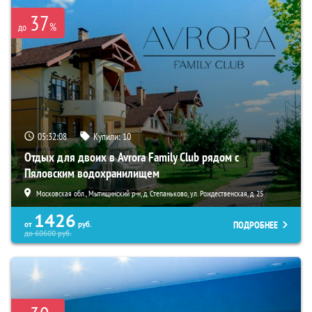
37
%
до
05:32:07
Купили:
10
Отдых для двоих в Avrora Family Club рядом с
Пяловским водохранилищем
Московская обл., Мытищинский р-н, д. Степаньково, ул. Рождественская, д. 25
1426
ПОДРОБНЕЕ
от
руб.
до
60600
руб.