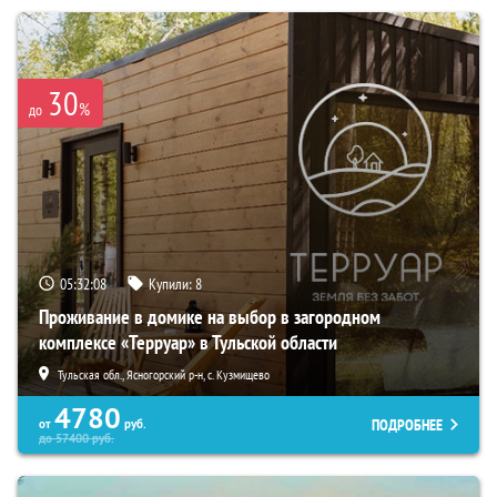
30
%
до
05:32:07
Купили:
8
Проживание в домике на выбор в загородном
комплексе «Терруар» в Тульской области
Тульская обл., Ясногорский р-н, с. Кузмищево
4780
ПОДРОБНЕЕ
от
руб.
до
57400
руб.