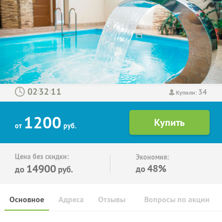
34
:
:
Купили:
1200
от
руб.
Цена без скидки:
Экономия:
14900
48%
до
до
руб.
Основное
Адреса
Отзывы
Вопросы по акции