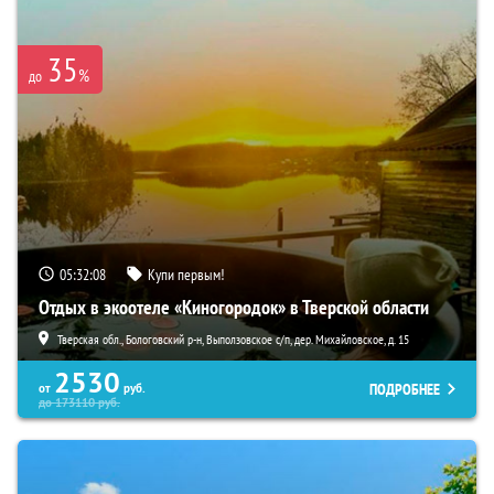
35
%
до
05:32:07
Купи первым!
Отдых в экоотеле «Киногородок» в Тверской области
Тверская обл., Бологовский р-н, Выползовское с/п, дер. Михайловское, д. 15
2530
ПОДРОБНЕЕ
от
руб.
до
173110
руб.