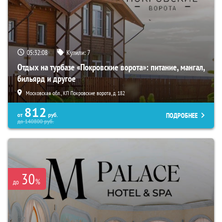
05:32:07
Купили:
7
Отдых на турбазе «Покровские ворота»: питание, мангал,
бильярд и другое
Московская обл., КП Покровские ворота, д. 182
812
ПОДРОБНЕЕ
от
руб.
до
140800
руб.
30
%
до