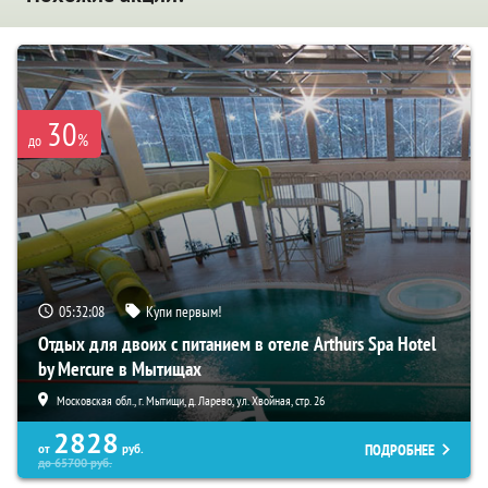
30
%
до
05:32:07
Купи первым!
Отдых для двоих с питанием в отеле Arthurs Spa Hotel
by Mercure в Мытищах
Московская обл., г. Мытищи, д. Ларево, ул. Хвойная, стр. 26
2828
ПОДРОБНЕЕ
от
руб.
до
65700
руб.