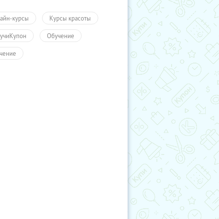
айн-курсы
Курсы красоты
учиКупон
Обучение
чение