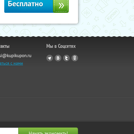
Бесплатно
такты
Мы в Соцсетях
si@kupikupon.ru
аться с нами