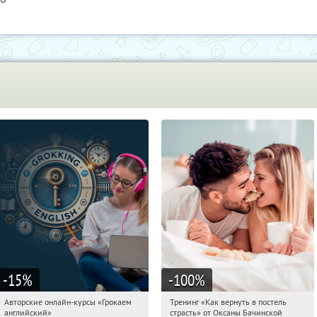
-15
%
-100
%
Авторские онлайн-курсы «Грокаем
Тренинг «Как вернуть в постель
09:46:15
Получили:
4
09:46:15
Получили:
16
английский»
страсть» от Оксаны Бачинской