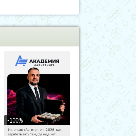
-100
%
Интенсив «Автоконтент 2026: как
09:46:15
Получили:
4
зарабатывать там, где еще нет