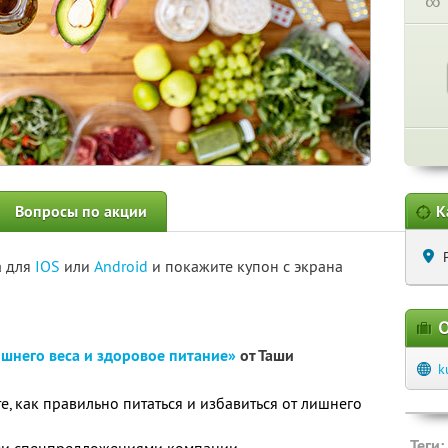
∞
Вопросы по акции
К
а для
IOS
или
Android
и покажите купон с экрана
О
шнего веса и здоровое питание»
от Таши
k
е, как правильно питаться и избавиться от лишнего
Теги: