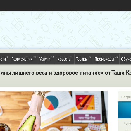
6
24
12
1
26
49
ети
Развлечения
Услуги
Красота
Товары
Промокоды
Обуч
ины лишнего веса и здоровое питание» от Таши 
Получ
Цена