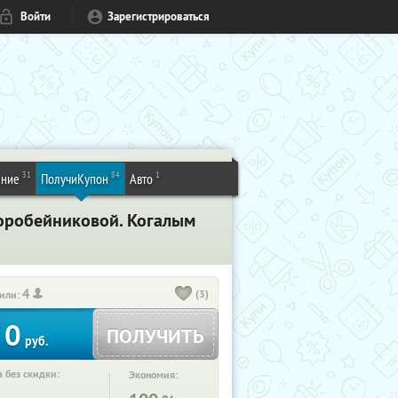
Войти
Зарегистрироваться
31
84
1
ение
ПолучиКупон
Авто
Коробейниковой. Когалым
4
(3)
или:
0
ПОЛУЧИТЬ
руб.
 без скидки:
Экономия: