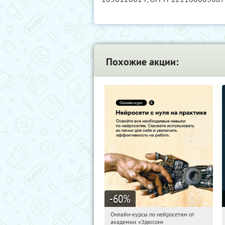
Похожие акции:
-60
%
Онлайн-курсы по нейросетям от
09:46:15
Получили:
6
академии «Эдюсон»