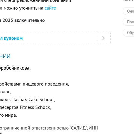
ими спецпредложениями компании
и можно уточнить на
сайте
Онл
я 2025 включительно
Пол
Обу
ся купоном
НИИ
оробейникова:
тройствами пищевого поведения,
олог,
колы Tasha's Cake School,
есертов Fitness Schock,
го мира.
 ограниченной ответственностью “САЛИД”,
ИНН
76