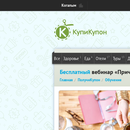
Когалым
1
6
17
13
Все
Здоровье
Еда
Отели
Туры
Д
Бесплатный
вебинар «Прич
Главная
ПолучиКупон
Обучение