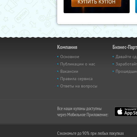
Компания
Бизнес-Пар
Основное
Давайте сд
Публикации о нас
Заработайт
Вакансии
Прошедши
Правила сервиса
Ответы на вопросы
Все наши купоны доступны
через Мобильное Приложение:
Сэкономьте до 90% при любых покупках