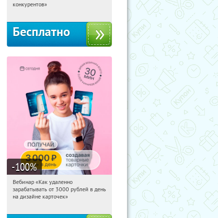
Россия
конкурентов»
Бесплатно
-100
%
Вебинар «Как удаленно
09:46:15
Получили:
48
зарабатывать от 3000 рублей в день
Россия
на дизайне карточек»