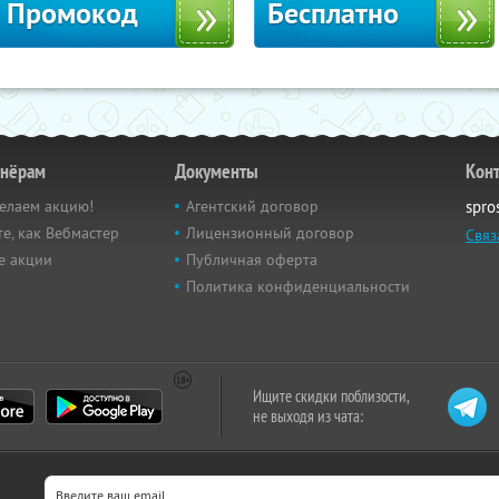
Промокод
Бесплатно
тнёрам
Документы
Кон
елаем акцию!
Агентский договор
spro
е, как Вебмастер
Лицензионный договор
Связ
е акции
Публичная оферта
Политика конфиденциальности
Ищите скидки поблизости,
не выходя из чата: