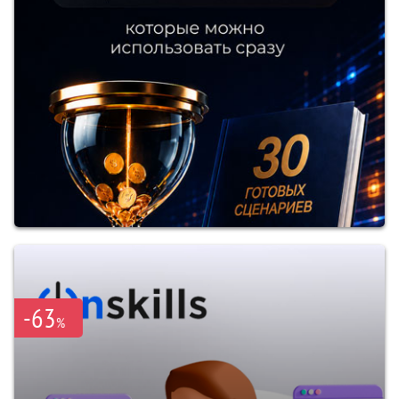
-63
%