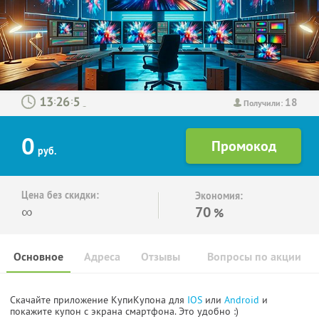
18
:
:
Получили:
0
руб.
Цена без скидки:
Экономия:
∞
70
%
Основное
Адреса
Отзывы
Вопросы по акции
Скачайте приложение КупиКупона для
IOS
или
Android
и
покажите купон с экрана смартфона. Это удобно :)