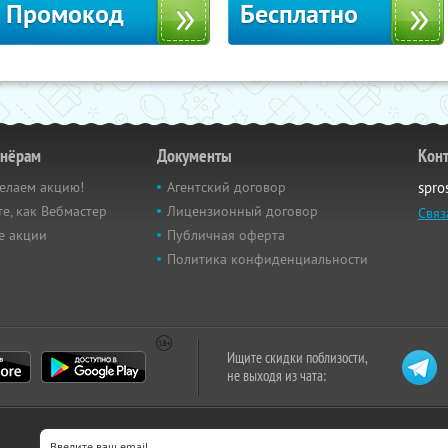
Промокод
Бесплатно
тнёрам
Документы
Кон
елаем акцию!
Агентский договор
spro
е, как Вебмастер
Лицензионный договор
Связ
е акции
Публичная оферта
Политика конфиденциальности
Ищите скидки поблизости,
не выходя из чата: