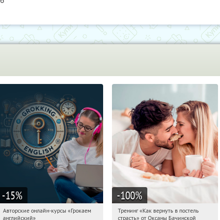
76
-15
%
-100
%
Авторские онлайн-курсы «Грокаем
Тренинг «Как вернуть в постель
19:09:36
Получили:
4
19:09:36
Получили:
16
английский»
страсть» от Оксаны Бачинской