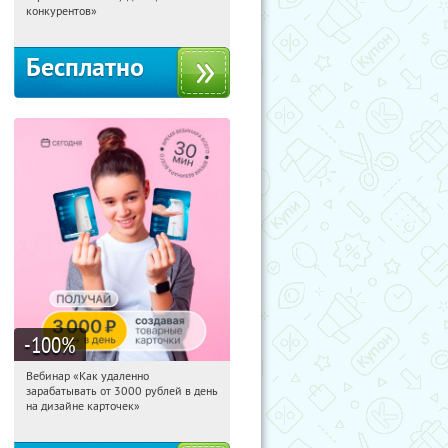
Россия
конкурентов»
Бесплатно
-100
%
Вебинар «Как удаленно
19:09:36
Получили:
48
зарабатывать от 3000 рублей в день
Россия
на дизайне карточек»