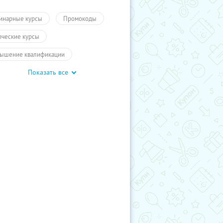
инарные курсы
Промокоды
рческие курсы
ышение квалификации
Показать все
чение
ПолучиКупон
чение
Обучение