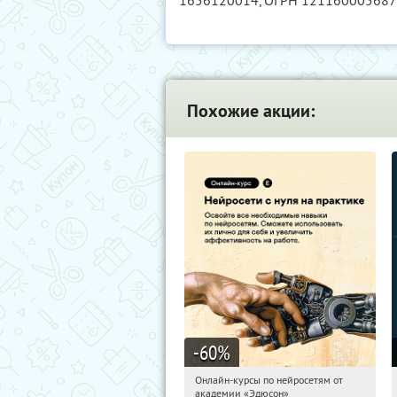
1656120014
, ОГРН 12116000568
Похожие акции:
-60
%
Онлайн-курсы по нейросетям от
19:09:36
Получили:
6
академии «Эдюсон»