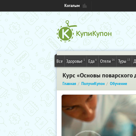
Когалым
1
6
16
13
Все
Здоровье
Еда
Отели
Туры
Д
Курс «Основы поварского 
Главная
ПолучиКупон
Обучение