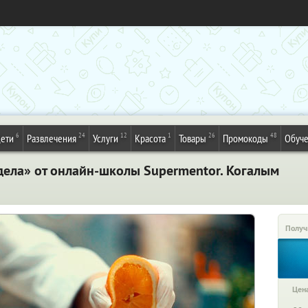
6
24
12
1
26
48
ети
Развлечения
Услуги
Красота
Товары
Промокоды
Обуч
дела» от онлайн-школы Supermentor. Когалым
Получ
Цена