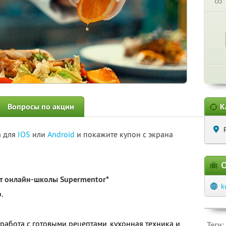
∞
Вопросы по акции
К
а для
IOS
или
Android
и покажите купон с экрана
О
т онлайн-школы Supermentor*
k
.
 (работа с готовыми рецептами, кухонная техника и
Теги: