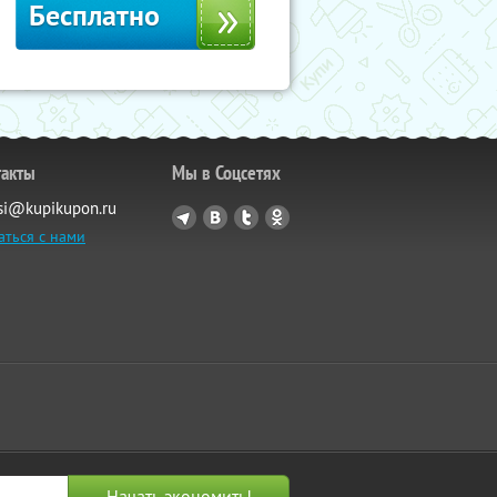
Бесплатно
такты
Мы в Соцсетях
si@kupikupon.ru
аться с нами