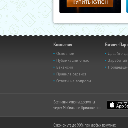
Компания
Бизнес-Пар
Основное
Давайте сд
Публикации о нас
Заработайт
Вакансии
Прошедши
Правила сервиса
Ответы на вопросы
Все наши купоны доступны
через Мобильное Приложение:
Сэкономьте до 90% при любых покупках