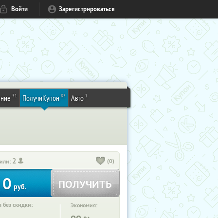
Войти
Зарегистрироваться
31
83
1
ение
ПолучиКупон
Авто
2
(0)
или:
0
ПОЛУЧИТЬ
руб.
 без скидки:
Экономия: