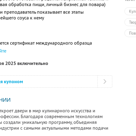
овая обработка пищи, личный бизнес для повара)
ии преподаватель показывает все этапы
Кул
нейшего соуса к нему
Тво
Пов
ется сертификат международного образца
Обу
йте
Обу
бря 2025 включительно
ся купоном
НИИ
кроет двери в мир кулинарного искусства и
рофессии. Благодаря современным технологиям
ы создали уникальную программу, объединяя
ндустрии с самыми актуальными методами подачи