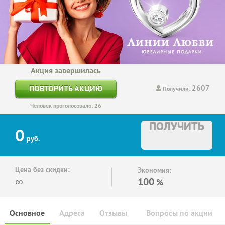
Акция завершилась
2607
ПОВТОРИТЬ АКЦИЮ
Получили:
Человек проголосовало: 26
ПОЛУЧИТЬ
0
руб.
Цена без скидки:
Экономия:
∞
100
%
Основное
Адреса
Отзывы
Вопросы по акции