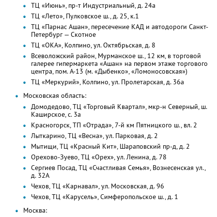
ТЦ «Июнь», пр-т Индустриальный, д. 24а
ТЦ «Лето», Пулковское ш., д. 25, к.1
ТЦ «Парнас Ашан», пересечение КАД и автодороги Санкт-
Петербург — Скотное
ТЦ «ОКА», Колпино, ул. Октябрьская, д. 8
Всеволожский район, Мурманское ш., 12 км, в торговой
галерее гипермаркета «Ашан» на первом этаже торгового
центра, пом. А-13 (м. «Дыбенко», «Ломоносовская»)
ТЦ «Меркурий», Колпино, ул. Пролетарская, д. 36а
Московская область:
Домодедово, ТЦ «Торговый Квартал», мкр-н Северный, ш.
Каширское, с. 3а
Красногорск, ТП «Отрада», 7-й км Пятницкого ш., вл. 2
Лыткарино, ТЦ «Весна», ул. Парковая, д. 2
Мытищи, ТЦ «Красный Кит», Шараповский пр-д, д. 2
Орехово-Зуево, ТЦ «Орех», ул. Ленина, д. 78
Сергиев Посад, ТЦ «Счастливая Семья», Вознесенская ул.,
д. 32А
Чехов, ТЦ «Карнавал», ул. Московская, д. 96
Чехов, ТЦ «Карусель», Симферопольское ш., д. 1
Москва: