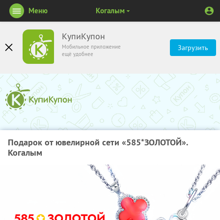
Меню
Когалым
КупиКупон
Мобильное приложение
Загрузить
ещё удобнее
Подарок от ювелирной сети «585*ЗОЛОТОЙ».
Когалым