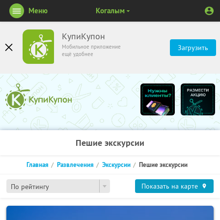
Меню
Когалым
КупиКупон
Мобильное приложение
Загрузить
ещё удобнее
Пешие экскурсии
Главная
Развлечения
Экскурсии
Пешие экскурсии
Показать на карте
По рейтингу