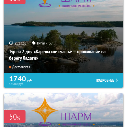
21:13:57
Купили:
39
Тур на 2 дня «Карельское счастье — проживание на
берегу Ладоги»
Достоевская
1740
ПОДРОБНЕЕ
руб.
13900
руб.
-50
%