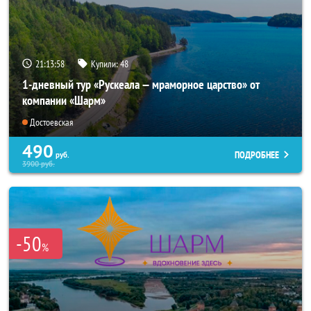
21:13:57
Купили:
48
1-дневный тур «Рускеала — мраморное царство» от
компании «Шарм»
Достоевская
490
ПОДРОБНЕЕ
руб.
3900
руб.
-50
%