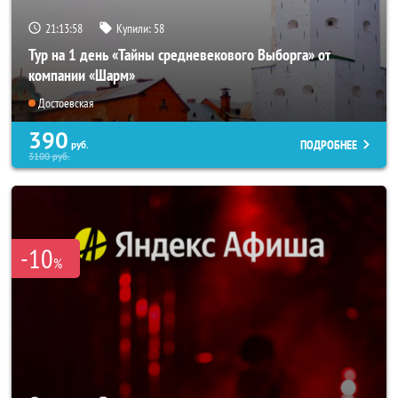
21:13:57
Купили:
58
Тур на 1 день «Тайны средневекового Выборга» от
компании «Шарм»
Достоевская
390
ПОДРОБНЕЕ
руб.
3100
руб.
-10
%