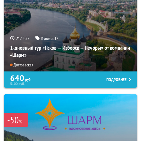
21:13:57
Купили:
12
1-дневный тур «Псков — Изборск — Печоры» от компании
«Шарм»
Достоевская
640
ПОДРОБНЕЕ
руб.
5100
руб.
-50
%