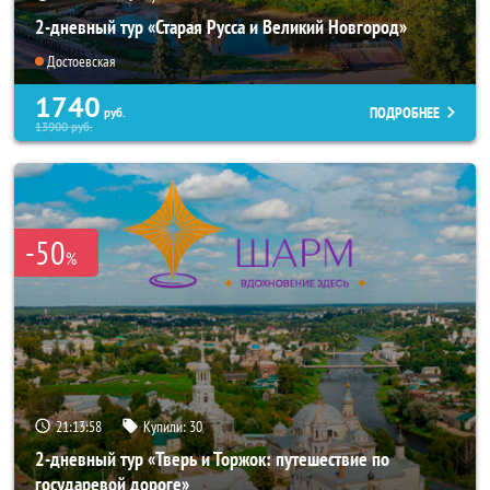
2-дневный тур «Старая Русса и Великий Новгород»
Достоевская
1740
ПОДРОБНЕЕ
руб.
13900
руб.
-50
%
21:13:57
Купили:
30
2-дневный тур «Тверь и Торжок: путешествие по
государевой дороге»