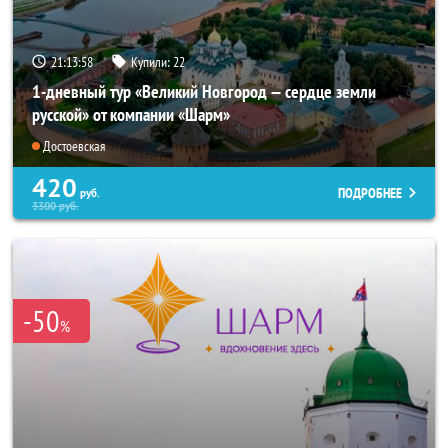
21:13:57
Купили:
22
1-дневный тур «Великий Новгород — сердце земли
русской» от компании «Шарм»
Достоевская
420
ПОДРОБНЕЕ
руб.
3300
руб.
-50
%