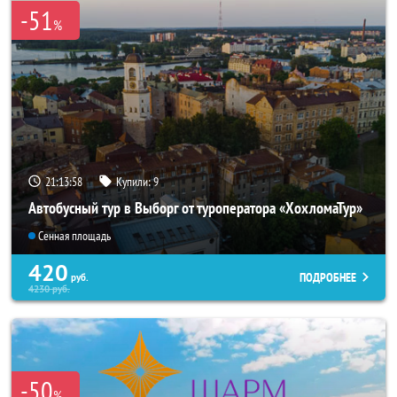
-51
%
21:13:57
Купили:
9
Автобусный тур в Выборг от туроператора «ХохломаТур»
Сенная площадь
420
ПОДРОБНЕЕ
руб.
4230
руб.
-50
%