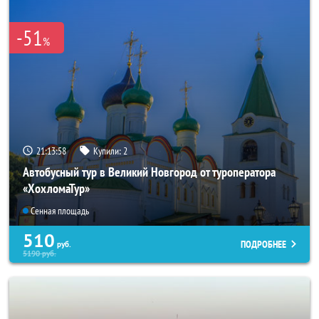
-51
%
21:13:57
Купили:
2
Автобусный тур в Великий Новгород от туроператора
«ХохломаТур»
Сенная площадь
510
ПОДРОБНЕЕ
руб.
5190
руб.