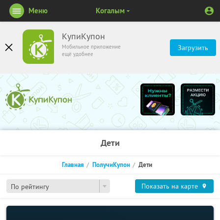
Меню
Когалым
КупиКупон
Мобильное приложение
Загрузить
ещё удобнее
Дети
Главная
ПолучиКупон
Дети
Показать на карте
По рейтингу