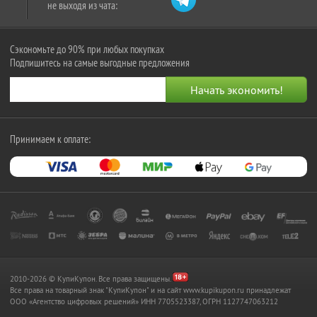
не выходя из чата:
Сэкономьте до 90% при любых покупках
Подпишитесь на самые выгодные предложения
Принимаем к оплате:
2010-2026 © КупиКупон. Все права защищены.
Все права на товарный знак "КупиКупон" и на сайт www.kupikupon.ru принадлежат
OOO «Агентство цифровых решений» ИНН 7705523387, ОГРН 1127747063212