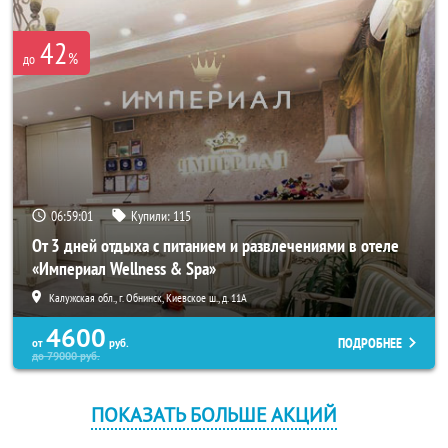
42
%
до
06:59:01
Купили:
115
От 3 дней отдыха с питанием и развлечениями в отеле
«Империал Wellness & Spa»
Калужская обл., г. Обнинск, Киевское ш., д. 11А
4600
ПОДРОБНЕЕ
от
руб.
до
79000
руб.
ПОКАЗАТЬ БОЛЬШЕ АКЦИЙ