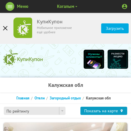
Меню
Когалым
КупиКупон
Мобильное приложение
Загрузить
ещё удобнее
Калужская обл
Главная
Отели
Загородный отдых
Калужская обл
Показать на карте
По рейтингу