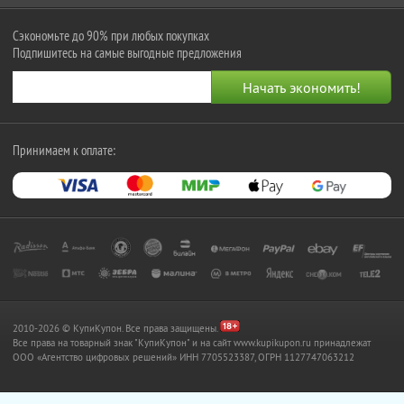
Сэкономьте до 90% при любых покупках
Подпишитесь на самые выгодные предложения
Принимаем к оплате:
2010-2026 © КупиКупон. Все права защищены.
Все права на товарный знак "КупиКупон" и на сайт www.kupikupon.ru принадлежат
OOO «Агентство цифровых решений» ИНН 7705523387, ОГРН 1127747063212