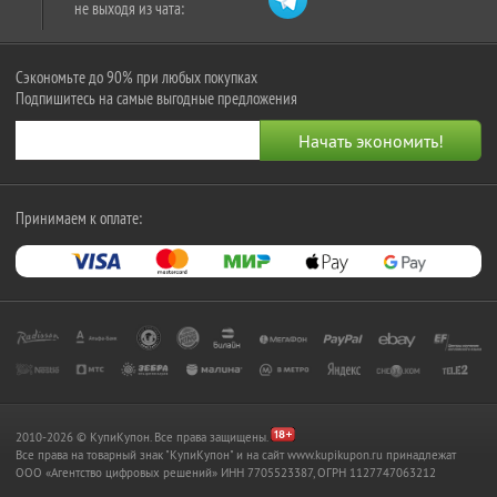
не выходя из чата:
Сэкономьте до 90% при любых покупках
Подпишитесь на самые выгодные предложения
Принимаем к оплате:
2010-2026 © КупиКупон. Все права защищены.
Все права на товарный знак "КупиКупон" и на сайт www.kupikupon.ru принадлежат
OOO «Агентство цифровых решений» ИНН 7705523387, ОГРН 1127747063212