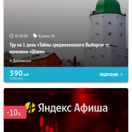
05:49:29
Купили:
58
Тур на 1 день «Тайны средневекового Выборга» от
компании «Шарм»
Достоевская
390
ПОДРОБНЕЕ
руб.
3100
руб.
-10
%