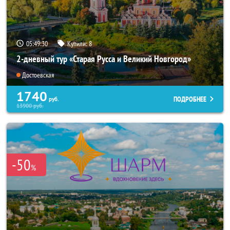
05:49:29
Купили:
8
2-дневный тур «Старая Русса и Великий Новгород»
Достоевская
1740
ПОДРОБНЕЕ
руб.
13900
руб.
-50
%