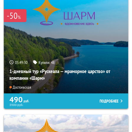
-50
%
05:49:29
Купили:
48
1-дневный тур «Рускеала — мраморное царство» от
компании «Шарм»
Достоевская
490
ПОДРОБНЕЕ
руб.
3900
руб.