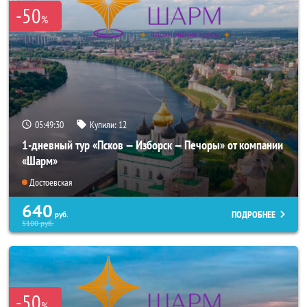
-50
%
05:49:29
Купили:
12
1-дневный тур «Псков — Изборск — Печоры» от компании
«Шарм»
Достоевская
640
ПОДРОБНЕЕ
руб.
5100
руб.
-50
%