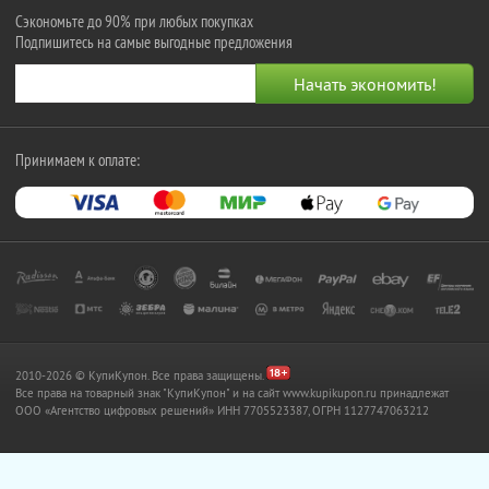
Сэкономьте до 90% при любых покупках
Подпишитесь на самые выгодные предложения
Принимаем к оплате:
2010-2026 © КупиКупон. Все права защищены.
Все права на товарный знак "КупиКупон" и на сайт www.kupikupon.ru принадлежат
OOO «Агентство цифровых решений» ИНН 7705523387, ОГРН 1127747063212