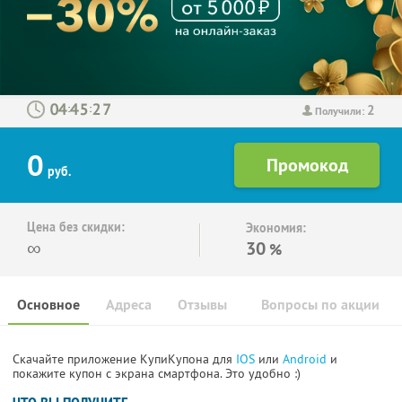
2
:
:
Получили:
0
руб.
Цена без скидки:
Экономия:
∞
30
%
Основное
Адреса
Отзывы
Вопросы по акции
Скачайте приложение КупиКупона для
IOS
или
Android
и
покажите купон с экрана смартфона. Это удобно :)