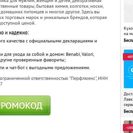
тика для мужчин, женщин и детей, декоративная
твенные товары, бытовая химия, колготки, носки,
я домашних питомцев и многое другое. Здесь вы
х торговых марок и уникальных брендов, которая
доступной ценой.
Кухо
но и надежно:
на м
Бесп
го качества с официальными декларациями и
для ухода за собой и домом: Benabi, Valori,
-40
и другие проверенные фавориты;
ти и чат-бот с выгодными предложениями.
 ограниченной ответственностью "Перфлюенс",
ИНН
57
Дост
Лавк
ПРОМОКОД
серв
Бесп
-10