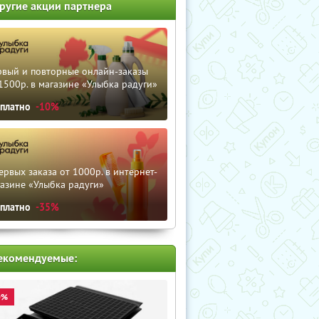
ругие акции партнера
рвый и повторные онлайн-заказы
1500р. в магазине «Улыбка радуги»
сплатно
-10%
ервых заказа от 1000р. в интернет-
азине «Улыбка радуги»
сплатно
-35%
екомендуемые:
0%