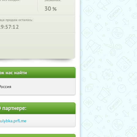
Экономия:
30
%
нца продаж осталось:
:
:
ак нас найти
Россия
 партнере:
-ulybka.prfl.me