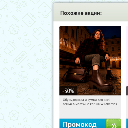
Похожие акции:
-30
%
Обувь, одежда и сумки для всей
22:57:08
Получили:
30
семьи в магазине kari на Wildberries
Россия
Промокод