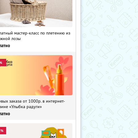
латный мастер-класс по плетению из
жной лозы
латно
%
рвых заказа от 1000р. в интернет-
зине «Улыбка радуги»
латно
0%