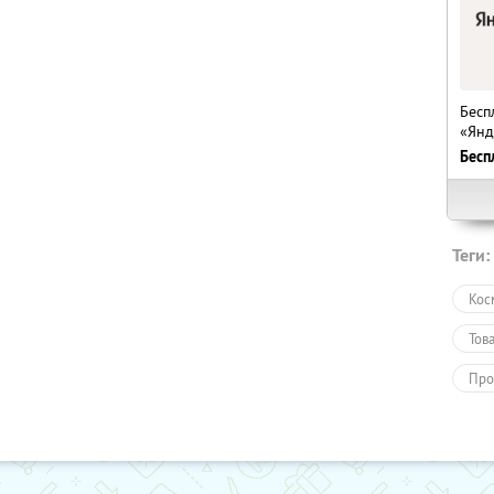
Бесп
«Янд
Бесп
Теги:
Кос
Тов
Про
Пол