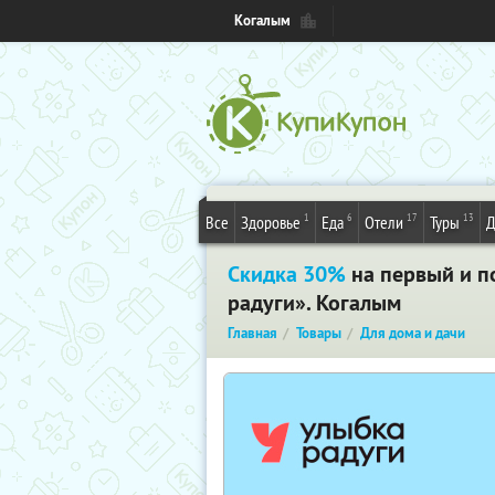
Когалым
1
6
17
13
Все
Здоровье
Еда
Отели
Туры
Д
Скидка 30%
на первый и п
радуги». Когалым
Главная
Товары
Для дома и дачи