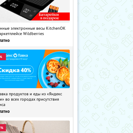
нные электронные весы KitchenOK
аркетплейсе Wildberries
латно
%
авка продуктов и еды из «Яндекс
и» во всех городах присутствия
иса
латно
0%