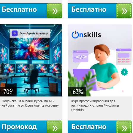
Бесплатно
Бесплатно
-70
%
-63
%
Подписка на онлайн-курсы по AI и
Курс программирования для
12:21:47
Получили:
18
12:21:47
Получили:
4
нейросетям от Open Agents Academy
начинающих от онлайн-школы
Россия
Россия
Onskills
Промокод
Бесплатно