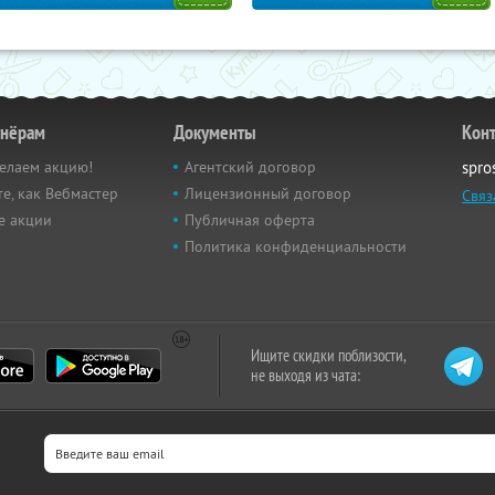
тнёрам
Документы
Кон
елаем акцию!
Агентский договор
spro
е, как Вебмастер
Лицензионный договор
Связ
е акции
Публичная оферта
Политика конфиденциальности
Ищите скидки поблизости,
не выходя из чата: