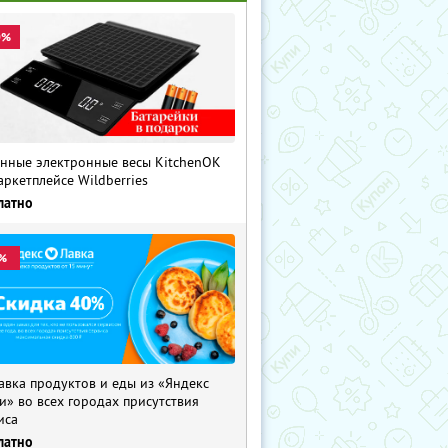
0%
нные электронные весы KitchenOK
аркетплейсе Wildberries
латно
%
авка продуктов и еды из «Яндекс
и» во всех городах присутствия
иса
латно