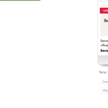
-10
Бесп
«Янд
Бесп
Теги:
Онл
Обу