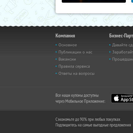
Компания
Бизнес-Пар
Основное
Давайте сд
Публикации о нас
Заработайт
Вакансии
Прошедши
Правила сервиса
Ответы на вопросы
Все наши купоны доступны
через Мобильное Приложение:
Сэкономьте до 90% при любых покупках
Подпишитесь на самые выгодные предложения