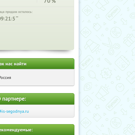
70
%
нца продаж осталось:
:
:
ак нас найти
Россия
 партнере:
4is-segodnya.ru
екомендуемые: