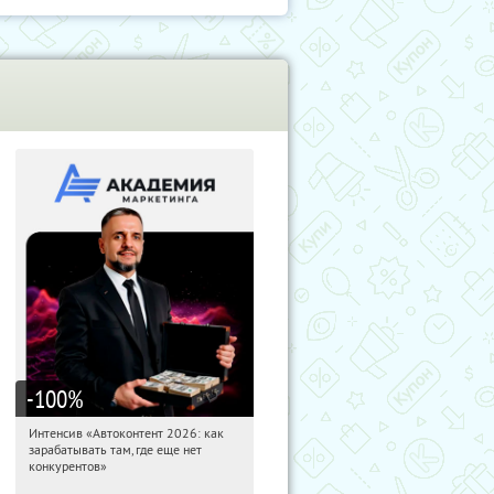
-100
%
Интенсив «Автоконтент 2026: как
12:21:47
Получили:
4
зарабатывать там, где еще нет
Россия
конкурентов»