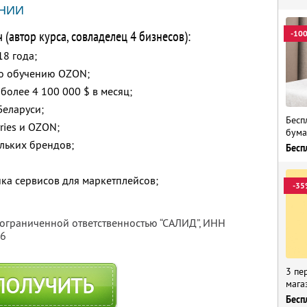
НИИ
(автор курса, совладелец 4 бизнесов):
-10
18 года;
о обучению OZON;
 более 4 100 000 $ в месяц;
Беларуси;
Бесп
ries и OZON;
бума
льких брендов;
Бесп
ка сервисов для маркетплейсов;
-35
 ограниченной ответственностью “САЛИД”,
ИНН
76
3 пе
ПОЛУЧИТЬ
мага
Бесп