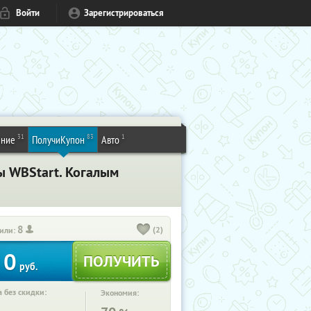
Войти
Зарегистрироваться
31
83
1
ение
ПолучиКупон
Авто
ы WBStart. Когалым
8
(2)
или:
0
руб.
 без скидки:
Экономия: