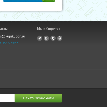
такты
Мы в Соцсетях
si@kupikupon.ru
аться с нами