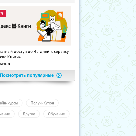
0%
латный доступ до 45 дней к сервису
екс Книги»
латно
Посмотреть популярные
айн-курсы
ПолучиКупон
чение
Другое
Обучение