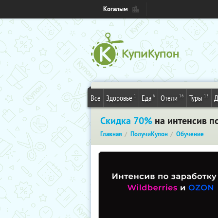
Когалым
1
6
16
13
Все
Здоровье
Еда
Отели
Туры
Д
Скидка 70%
на интенсив по
Главная
ПолучиКупон
Обучение