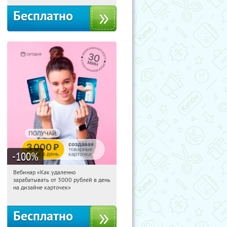
Бесплатно
-100
%
Вебинар «Как удаленно
12:21:47
Получили:
48
зарабатывать от 3000 рублей в день
Россия
на дизайне карточек»
Бесплатно