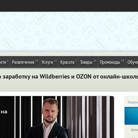
6
24
12
1
26
48
ети
Развлечения
Услуги
Красота
Товары
Промокоды
Обуч
 заработку на Wildberries и OZON от онлайн-школ
Получ
Цена