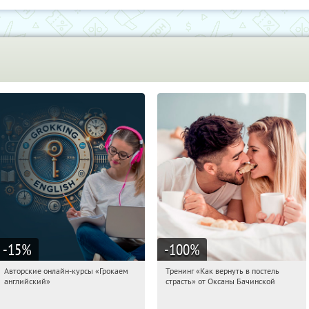
-15
%
-100
%
Авторские онлайн-курсы «Грокаем
Тренинг «Как вернуть в постель
12:21:47
Получили:
4
12:21:47
Получили:
16
английский»
страсть» от Оксаны Бачинской
Россия
Россия