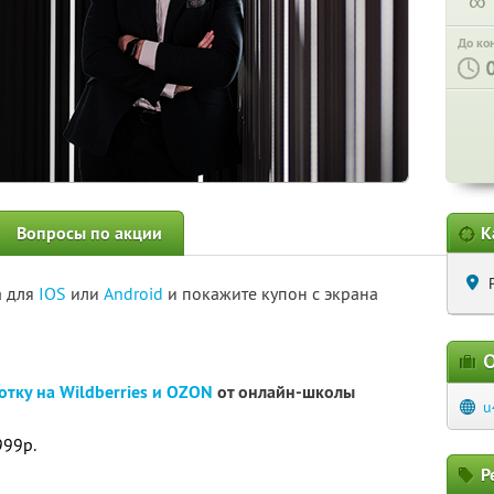
∞
До ко
Вопросы по акции
К
а для
IOS
или
Android
и покажите купон с экрана
О
отку на Wildberries и OZON
от онлайн-школы
u
999р.
Р