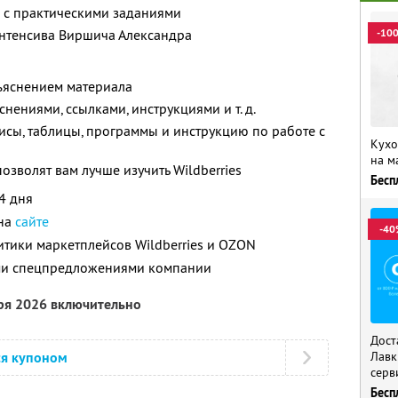
 с практическими заданиями
нтенсива Виршича Александра
-10
бъяснением материала
нениями, ссылками, инструкциями и т. д.
сы, таблицы, программы и инструкцию по работе с
Кухо
на м
зволят вам лучше изучить Wildberries
Бесп
4 дня
 на
сайте
-40
итики маркетплейсов Wildberries и OZON
ими спецпредложениями компании
бря 2026 включительно
Дост
ся купоном
Лавк
серв
Бесп