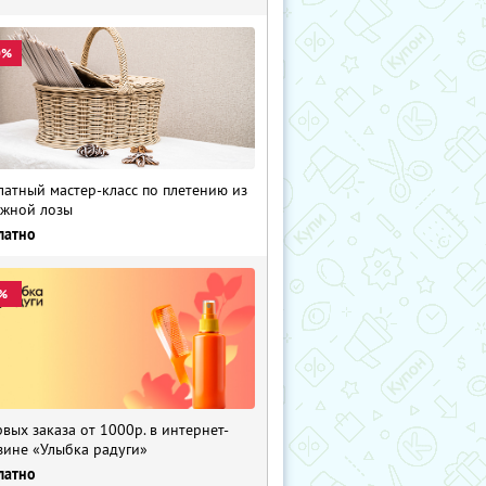
0%
латный мастер-класс по плетению из
жной лозы
латно
%
рвых заказа от 1000р. в интернет-
зине «Улыбка радуги»
латно