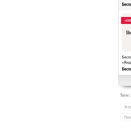
Бесп
-10
Бесп
«Янд
Бесп
Теги:
Усл
Пол