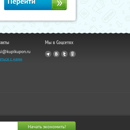
Перейти
такты
Мы в Соцсетях
si@kupikupon.ru
аться с нами