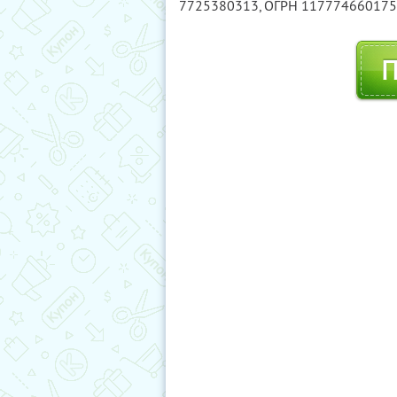
7725380313
, ОГРН 11777466017