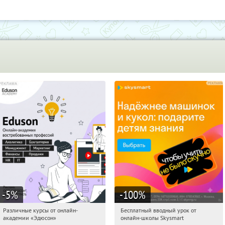
-5
%
-100
%
Различные курсы от онлайн-
Бесплатный вводный урок от
00:20:24
Получили:
2
00:20:24
Получи первым!
академии «Эдюсон»
онлайн-школы Skysmart
Россия
Россия