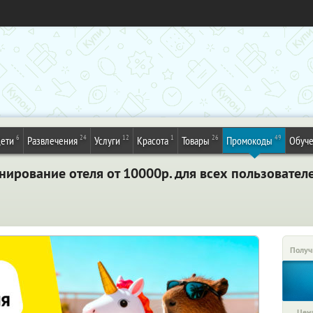
6
24
12
1
26
49
ети
Развлечения
Услуги
Красота
Товары
Промокоды
Обуч
нирование отеля от 10000р. для всех пользовател
Получ
Цена