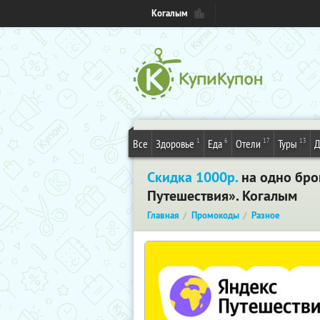
Когалым
1
6
17
13
Все
Здоровье
Еда
Отели
Туры
Д
Скидка 1000р.
на одно бро
Путешествия». Когалым
Главная
Промокоды
Разное