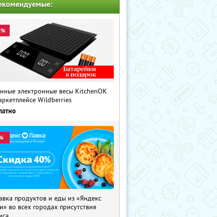
екомендуемые:
0%
нные электронные весы KitchenOK
аркетплейсе Wildberries
латно
%
авка продуктов и еды из «Яндекс
и» во всех городах присутствия
иса