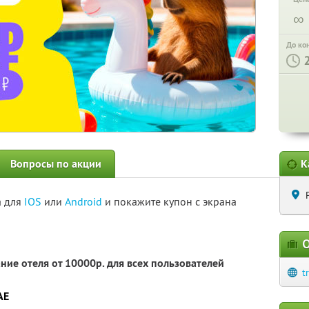
∞
До ко
Вопросы по акции
К
а для
IOS
или
Android
и покажите купон с экрана
О
ние отеля от 10000р. для всех пользователей
t
AE