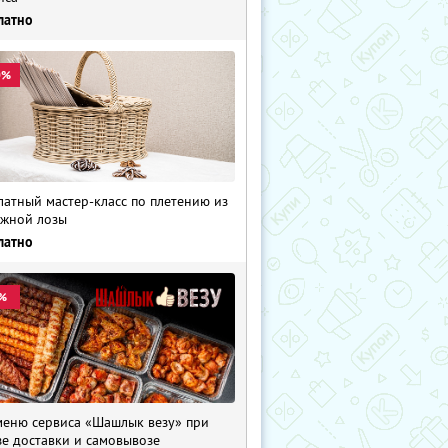
латно
0%
латный мастер-класс по плетению из
жной лозы
латно
%
меню сервиса «Шашлык везу» при
зе доставки и самовывозе