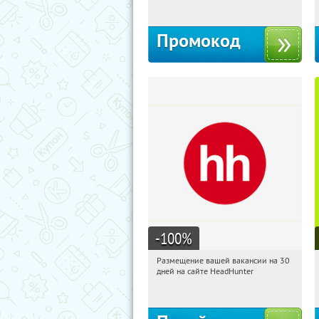
Промокод
-100
%
Размещение вашей вакансии на 30
00:20:24
Получи первым!
дней на сайте HeadHunter
Россия