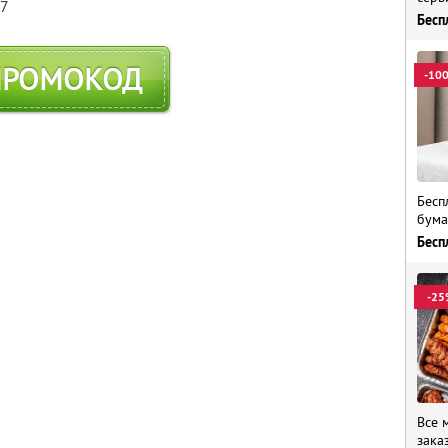
57
Бесп
ПРОМОКОД
-10
Бесп
бума
Бесп
-25
Все 
зака