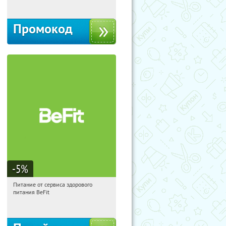
Промокод
-5
%
Питание от сервиса здорового
00:20:24
Получи первым!
питания BeFit
Россия