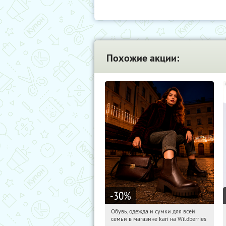
Похожие акции:
-30
%
Обувь, одежда и сумки для всей
00:20:24
Получили:
30
семьи в магазине kari на Wildberries
Россия