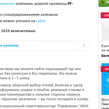
Р
ложении
компании, укажите промокод
PF-
ими спецпредложениями компании
-10
и можно уточнить на
сайте
а 2026 включительно
ся купоном
Кухо
на м
Бесп
ествия» вы можете найти подходящий тур или
-40
их без комиссии и без переплаты. Это можно
льно в 2–3 клика.
неров. Широкий выбор отелей, билетов и туров,
нформация, скидки и кешбэк, реальные отзывы и
ные преимущества и сильные стороны сервиса.
 гарантию заселения — вы точно попадете в номер.
Дост
Лавк
 ограниченной ответственностью "Перфлюенс",
ИНН
серв