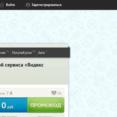
Войти
Зарегистрироваться
31
84
1
ение
ПолучиКупон
Авто
ей сервиса «Яндекс
7
(9)
или:
0
руб.
 без скидки: