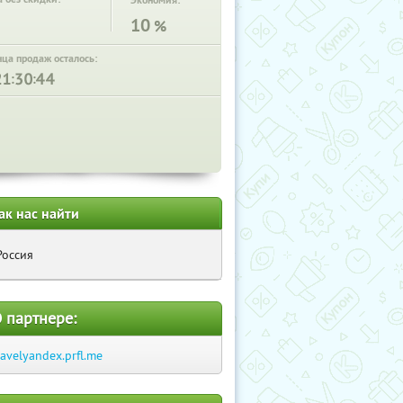
Экономия:
10
%
нца продаж осталось:
:
:
ак нас найти
Россия
 партнере:
ravelyandex.prfl.me