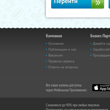
Перейти
Компания
Бизнес-Пар
Основное
Давайте сд
Публикации о нас
Заработайт
Вакансии
Прошедши
Правила сервиса
Ответы на вопросы
Все наши купоны доступны
через Мобильное Приложение:
Сэкономьте до 90% при любых покупках
Подпишитесь на самые выгодные предложения