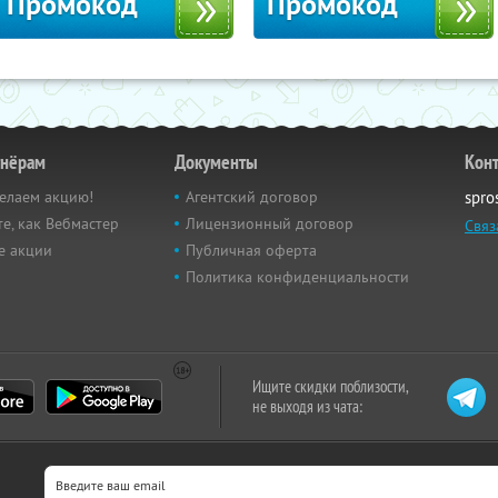
Промокод
Промокод
тнёрам
Документы
Кон
елаем акцию!
Агентский договор
spro
е, как Вебмастер
Лицензионный договор
Связ
е акции
Публичная оферта
Политика конфиденциальности
Ищите скидки поблизости,
не выходя из чата: