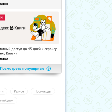
латно
0%
латный доступ до 45 дней к сервису
екс Книги»
латно
Посмотреть популярные
уги
Разное
Промокоды
учиКупон