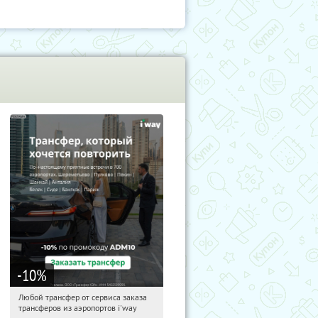
-10
%
Любой трансфер от сервиса заказа
00:20:24
Получи первым!
трансферов из аэропортов i'way
Россия