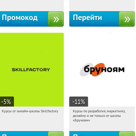
Промокод
Перейти
-5
%
-11
%
Курсы от онлайн-школы Skillfactory
Курсы по разработке, маркетингу,
00:20:24
Получи первым!
00:20:24
Получи первым!
дизайну и не только от школы
Россия
Россия
«Бруноям»