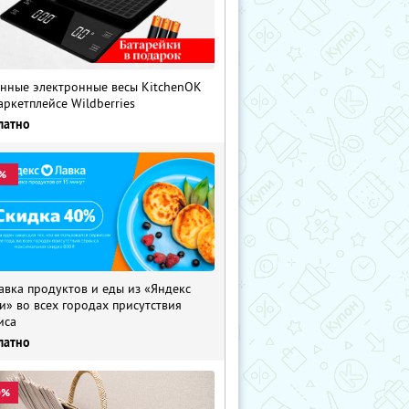
нные электронные весы KitchenOK
аркетплейсе Wildberries
латно
%
авка продуктов и еды из «Яндекс
и» во всех городах присутствия
иса
латно
0%