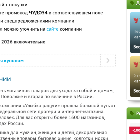
Д
лайн-покупки
ите промокод
ЧУДО54
в соответствующем поле
ими спецпредложениями компании
и можно уточнить на
сайте
компании
Пе
маг
а 2026 включительно
Бе
ся купоном
3 п
НИИ
маг
ть магазинов товаров для ухода за собой и домом,
Бе
Поволжье и вторая по величине в России.
компания «Улыбка радуги» прошла большой путь от
едеральной сети дрогери и интернет-магазина.
Р
ловек. Для вас открыты более 1600 магазинов,
ах России.
-10
тика для мужчин, женщин и детей, декоративная
твенные товары, бытовая химия, колготки, носки,