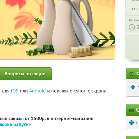
∞
До ко
Вопросы по акции
К
а для
IOS
или
Android
и покажите купон с экрана
О
ные заказы от 1500р. в интернет-магазине
r
лыбка радуги»