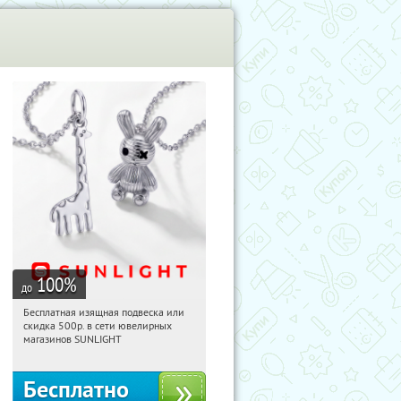
100
%
до
Бесплатная изящная подвеска или
23:03:51
Получили:
74
скидка 500р. в сети ювелирных
Россия
магазинов SUNLIGHT
Бесплатно