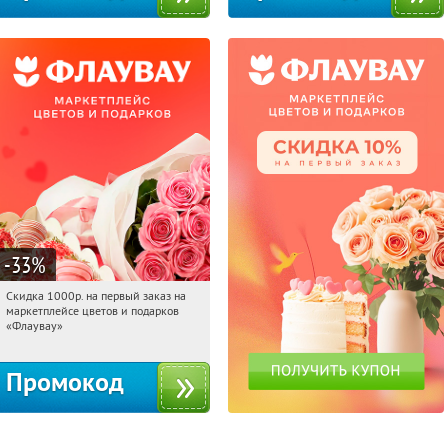
-33
%
Скидка 1000р. на первый заказ на
23:03:51
Получили:
18
маркетплейсе цветов и подарков
Россия
«Флаувау»
Промокод