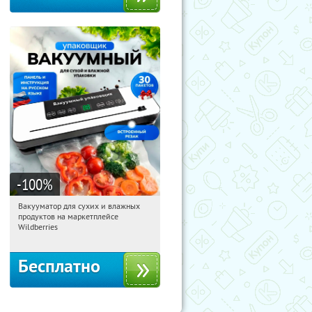
-100
%
Вакууматор для сухих и влажных
23:03:51
Получили:
186
продуктов на маркетплейсе
Россия
Wildberries
Бесплатно