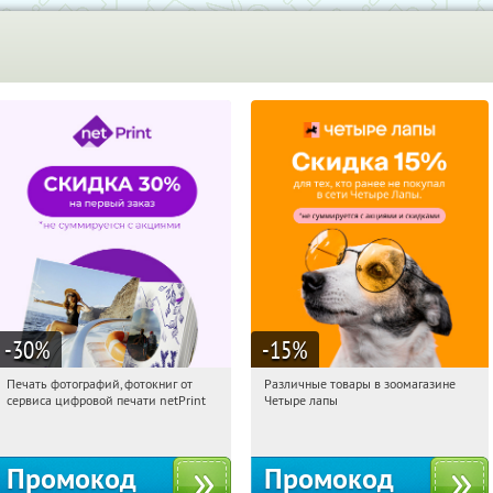
-30
%
-15
%
Печать фотографий, фотокниг от
Различные товары в зоомагазине
23:03:51
Получили:
4
23:03:51
Получи первым!
сервиса цифровой печати netPrint
Четыре лапы
Россия
Россия
Промокод
Промокод