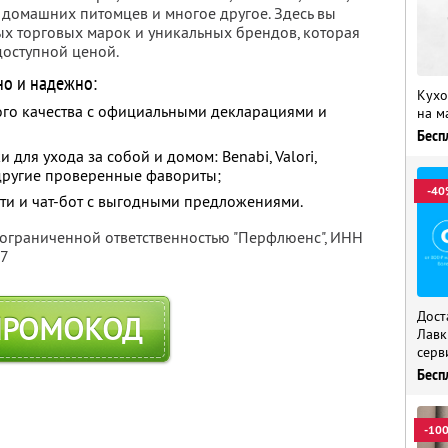
я домашних питомцев и многое другое. Здесь вы
х торговых марок и уникальных брендов, которая
доступной ценой.
но и надежно:
Кухо
го качества с официальными декларациями и
на м
Бесп
для ухода за собой и домом: Benabi, Valori,
и другие проверенные фавориты;
-40
ти и чат-бот с выгодными предложениями.
 ограниченной ответственностью "Перфлюенс",
ИНН
57
Дост
ПРОМОКОД
Лавк
серв
Бесп
-10