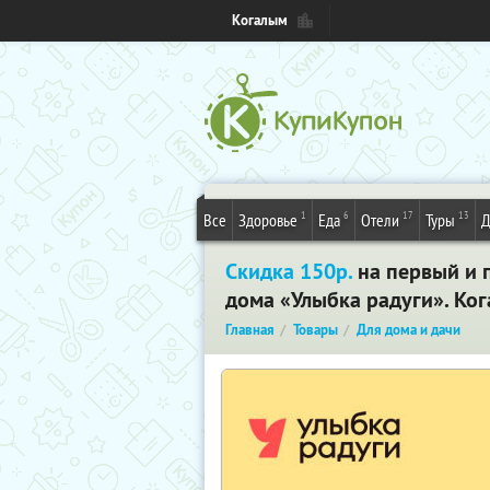
Когалым
1
6
17
13
Все
Здоровье
Еда
Отели
Туры
Д
Скидка 150р.
на первый и п
дома «Улыбка радуги». Ко
Главная
Товары
Для дома и дачи