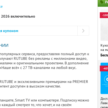
Р
ке
-10
а 2026 включительно
ся купоном
НИИ
Кухо
на м
популярных сервиса, предоставляя полный доступ к
Бесп
олучают RUTUBE без рекламы с миллионами видео,
риалами и оригинальными проектами. В дополнение
 «Наше всё» с 27 ТВ-каналами на любой вкус.
-40
 RUTUBE и эксклюзивными премьерами на PREMIER
нтент доступен в высоком качестве.
Дост
планшете, Smart TV или компьютере. Подписку можно
Лавк
 каждый смотрел то, что хочет, и на своём
серв