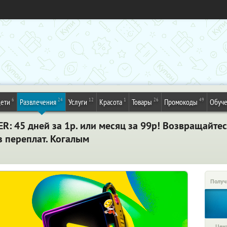
6
24
12
1
26
49
ети
Развлечения
Услуги
Красота
Товары
Промокоды
Обуч
: 45 дней за 1р. или месяц за 99р! Возвращайте
з переплат. Когалым
Получ
Цена