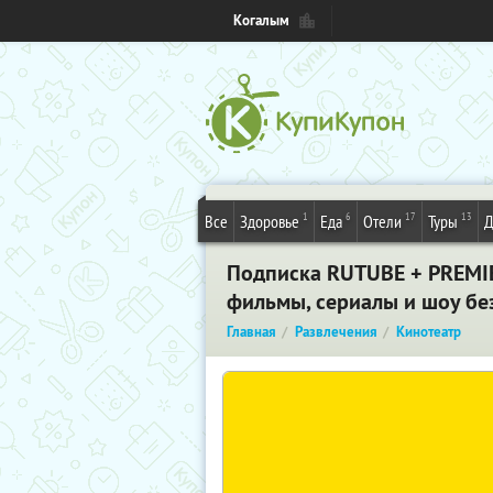
Когалым
1
6
17
13
Все
Здоровье
Еда
Отели
Туры
Д
Подписка RUTUBE + PREMIER
фильмы, сериалы и шоу бе
Главная
Развлечения
Кинотеатр