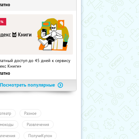
латно
0%
латный доступ до 45 дней к сервису
екс Книги»
латно
Посмотреть популярные
отеатр
Разное
мокоды
Развлечения
влечения
ПолучиКупон