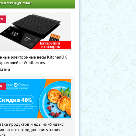
екомендуемые:
0%
нные электронные весы KitchenOK
аркетплейсе Wildberries
латно
%
авка продуктов и еды из «Яндекс
и» во всех городах присутствия
иса