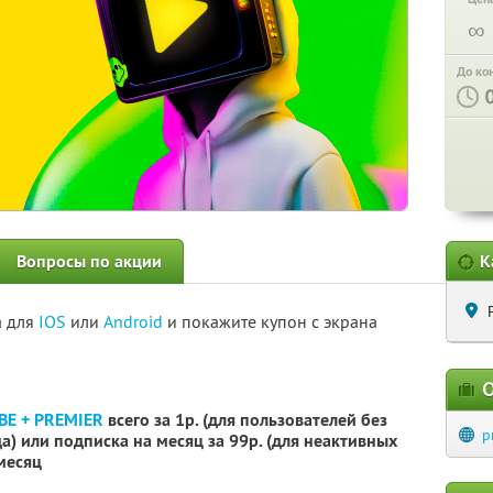
∞
До ко
Вопросы по акции
К
а для
IOS
или
Android
и покажите купон с экрана
О
BE + PREMIER
всего за 1р. (для пользователей без
p
) или подписка на месяц за 99р. (для неактивных
 месяц