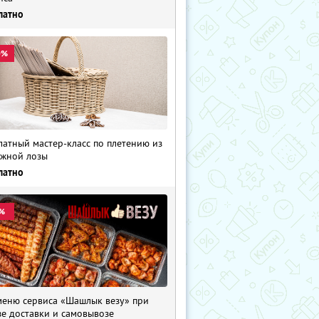
латно
0%
латный мастер-класс по плетению из
жной лозы
латно
%
меню сервиса «Шашлык везу» при
зе доставки и самовывозе