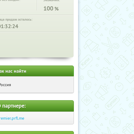
Экономия:
100
%
нца продаж осталось:
:
:
ак нас найти
Россия
 партнере:
remier.prfl.me