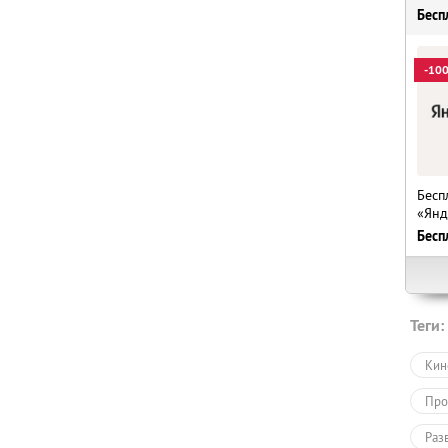
Бесп
-10
Бесп
«Янд
Бесп
Теги:
Кин
Про
Раз