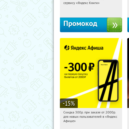
сервису «Яндекс Книги»
Россия
Промокод
-15
%
Скидка 300р. при заказе от 2000р.
04:20:31
Получили:
65
для новых пользователей в «Яндекс
Россия
Афише»