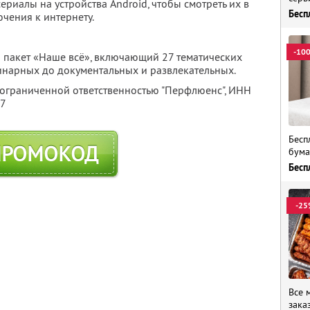
ериалы на устройства Android, чтобы смотреть их в
Бесп
чения к интернету.
-10
 пакет «Наше всё», включающий 27 тематических
линарных до документальных и развлекательных.
 ограниченной ответственностью "Перфлюенс",
ИНН
57
Бесп
ПРОМОКОД
бума
Бесп
-25
Все 
зака