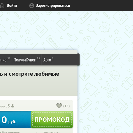
Войти
Зарегистрироваться
31
84
1
ение
ПолучиКупон
Авто
сь и смотрите любимые
3
(15)
или:
0
руб.
 без скидки: