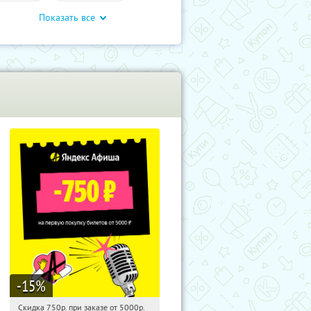
Показать все
влечения
-15
%
Скидка 750р. при заказе от 5000р.
04:20:31
Получили:
114