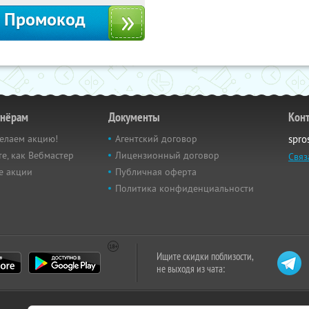
Промокод
тнёрам
Документы
Кон
елаем акцию!
Агентский договор
spro
е, как Вебмастер
Лицензионный договор
Связ
е акции
Публичная оферта
Политика конфиденциальности
Ищите скидки поблизости,
не выходя из чата: