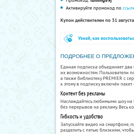
Промокод:
fbmmg89j
Активируйте промокод по
ссыл
Купон действителен по 31 август
Узнай, как воспользовать
ПОДРОБНЕЕ О ПРЕДЛОЖЕ
Единая подписка объединяет два 
их возможностям. Пользователи п
а также библиотеку PREMIER с се
к этому в подписку включён пакет
Контент без рекламы
Наслаждайтесь любимыми шоу на
без перерывов на рекламу. Весь ко
Гибкость и удобство
Запускайте видео на смартфоне, 
разделить с пятью близкими, чтобы