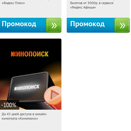
«Яндекс Плюс»
билетов от 3000р. в сервисе
Россия
Россия
«Яндекс Афиша»
Промокод
Промокод
-100
%
До 45 дней доступа в онлайн-
04:20:31
Получили:
113
кинотеатр «Кинопоиск»
Россия