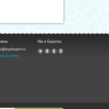
такты
Мы в Соцсетях
si@kupikupon.ru
аться с нами